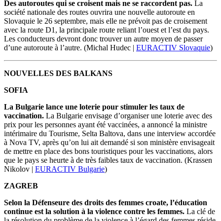
Des autoroutes qui se croisent mais ne se raccordent pas.
La
société nationale des routes ouvrira une nouvelle autoroute en
Slovaquie le
26
septembre, mais elle ne prévoit pas de croisement
avec la
route
D1, la principale route reliant
l’
ouest et
l’
est du pays.
Les conducteurs devront donc trouver un autre moyen de passer
d’
une autoroute à
l’
autre.
(Michal Hudec |
EURACTIV Slovaquie
)
NOUVELLES DES BALKANS
SOFIA
La Bulgarie lance une loterie pour stimuler les taux de
vaccination.
La Bulgarie envisage d’organiser une loterie avec des
prix pour les personnes ayant été vaccinées, a annoncé la ministre
intérimaire du Tourisme, Selta Baltova, dans une interview accordée
à Nova TV, après qu’on lui ait demandé si son ministère envisageait
de mettre en place des bons touristiques pour les vaccinations, alors
que le pays se heurte à de très faibles taux de vaccination.
(Krassen
Nikolov |
EURACTIV Bulgarie
)
ZAGREB
Selon la Défenseure des droits des femmes croate, l’éducation
continue est la solution à la violence contre les femmes.
La clé de
la résolution du problème de la violence à l’égard des femmes réside