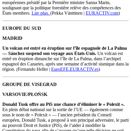
européennes présidé par la Première ministre Sanna Marin,
soulignant que la politique forestière relève des compétences des
États membres.
Lire plus.
(Pekka V
ä
nttinen |
EURACTIV.com
)
EUROPE DU SUD
MADRID
Un volcan est entré en éruption sur l’île espagnole de La Palma
— Sánchez suspend son voyage aux États-Unis.
Un volcan est
entré en éruption dimanche sur l’île de La Palma, dans l’archipel
espagnol des Canaries, après une semaine d’activité sismique dans la
région.
(
Fernando Heller |
EuroEFE.EURACTIV.es
)
GROUPE DE VISEGRAD
VARSOVIE/PŁOŃSK
Donald Tusk offre au PiS une chance d’éliminer le « Polexit ».
En plein débat national sur la sortie de l’UE — également connue
sous le nom de « Polexit » — l’ancien président du Conseil
européen, Donald Tusk, a proposé à son principal adversaire, le parti
au pouvoir Droit et Justice (PiS), de l’aider à modifier la
Constitution du pays afin de s’assurer qu’une telle décision ne soit