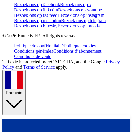
Bezoek ons op facebook
Bezoek ons op x
Bezoek ons op linkedin
Bezoek ons op youtube
Bezoek ons op rss-feed
Bezoek ons op instagram
Bezoek ons op mastodon
Bezoek ons op telegram
Bezoek ons op bluesky
Bezoek ons op threads
©
2026
Euractiv FR. All rights reserved.
Politique de confidentialité
Politique cookies
Conditions générales
Conditions d’abonnement
Conditions de vente
This site is protected by reCAPTCHA, and the Google
Privacy
Policy
and
Terms of Service
apply.
Français