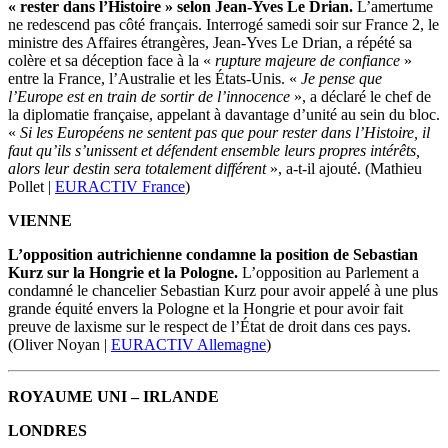
« rester dans l’Histoire » selon Jean-Yves Le Drian.
L’amertume
ne redescend pas côté français. Interrogé samedi soir sur France 2, le
ministre des Affaires étrangères, Jean-Yves Le Drian, a répété sa
colère et sa déception face à la «
rupture majeure de confiance
»
entre la France, l’Australie et les États-Unis. «
Je pense que
l’Europe est en train de sortir de l’innocence
», a déclaré le chef de
la diplomatie française, appelant à davantage d’unité au sein du bloc.
«
Si les Européens ne sentent pas que pour rester dans l’Histoire, il
faut qu’ils s’unissent et défendent ensemble leurs propres intérêts,
alors leur destin sera totalement différent
», a-t-il ajouté.
(Mathieu
Pollet |
EURACTIV France
)
VIENNE
L’opposition autrichienne condamne la position de Sebastian
Kurz sur la Hongrie et la Pologne.
L’opposition au Parlement a
condamné le chancelier Sebastian Kurz pour avoir appelé à une plus
grande équité envers la Pologne et la Hongrie et pour avoir fait
preuve de laxisme sur le respect de l’État de droit dans ces pays.
(Oliver Noyan
|
EURACTIV Allemagne
)
ROYAUME UNI – IRLANDE
LONDRES