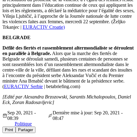
principalement dans l’éducation continue de ceux qui appliquent les
lois et les règlements, a déclaré la médiatrice pour l’égalité des sexes,
Višnja Ljubičić, à l’approche de la Journée nationale de lutte contre
les violences faites aux femmes, mercredi 22 septembre.
(Željko
Trkanjec |
EURACTIV Croatie)
BELGRADE
Défilé des fiertés et rassemblement altermondialiste se déroulent
en parallèle à Belgrade.
Alors que la marche des fiertés de
Belgrade se déroulait samedi, plusieurs centaines de personnes se
sont rassemblées lors d’un rassemblement altermondialiste dans le
centre-ville de la ville, défilant dans les rues et scandant des insultes
à l’encontre du président serbe Aleksandar Vučić et du Premier
ministre Ana Brnabić devant le bâtiment de la présidence serbe.
(
EURACTIV Serbie
| betabriefing.com
)
[Edité par Alexandra Brzozowski, Sarantis Michalopoulos, Daniel
Eck, Zoran Radosavljevic]
Sep 20, 2021 -
Dernière mise à jour: Sep 20, 2021 -
08:39
08:47
Politique
Print
Partager