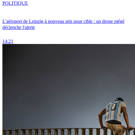
POLITIQUE
L'aéroport de Leipzig à nouveau pris pour cible : un drone piégé
déclenche l'alerte
14:21