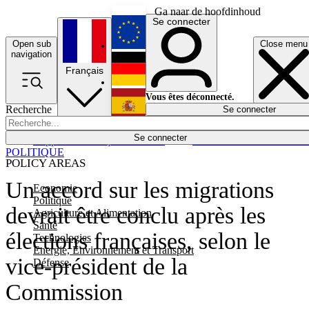
Ga naar de hoofdinhoud
Se connecter
Open sub
Close menu
English
navigation
Français
Deutsch
Vous êtes déconnecté.
Recherche
Se connecter
Español
Lumières éteintes
Se connecter
Rapporteur
Politique
Économie
Newsletters
Evénements
Em
POLITIQUE
POLICY AREAS
Un accord sur les migrations
Economie
Politique
devrait être conclu après les
Agriculture et Alimentation
Santé
élections françaises, selon le
Technologies
Energie, Environnement et Transport
vice-président de la
Défense
Commission