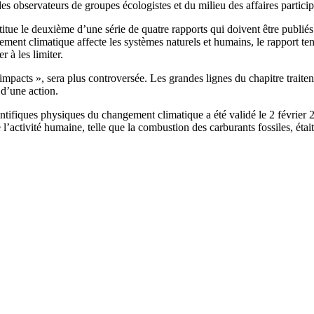
s observateurs de groupes écologistes et du milieu des affaires particip
nstitue le deuxième d’une série de quatre rapports qui doivent être pub
ent climatique affecte les systèmes naturels et humains, le rapport tent
r à les limiter.
pacts », sera plus controversée. Les grandes lignes du chapitre traitent d
 d’une action.
tifiques physiques du changement climatique a été validé le 2 février 2
’activité humaine, telle que la combustion des carburants fossiles, étai