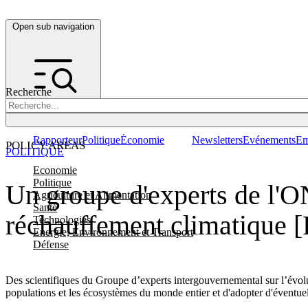
Open sub navigation
Recherche
Rapporteur
Politique
Économie
Newsletters
Evénements
Em
POLICY AREAS
POLITIQUE
Economie
Politique
Un groupe d'experts de l'O
Agriculture et Alimentation
Santé
réchauffement climatique 
Technologies
Energie, Environnement et Transport
Défense
Des scientifiques du Groupe d’experts intergouvernemental sur l’évolu
populations et les écosystèmes du monde entier et d'adopter d'éventue