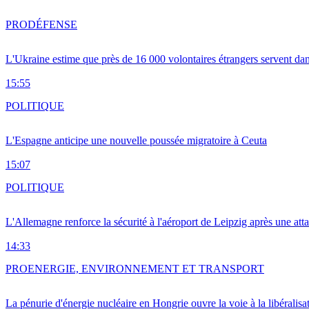
PRO
DÉFENSE
L'Ukraine estime que près de 16 000 volontaires étrangers servent da
15:55
POLITIQUE
L'Espagne anticipe une nouvelle poussée migratoire à Ceuta
15:07
POLITIQUE
L'Allemagne renforce la sécurité à l'aéroport de Leipzig après une at
14:33
PRO
ENERGIE, ENVIRONNEMENT ET TRANSPORT
La pénurie d'énergie nucléaire en Hongrie ouvre la voie à la libéralis