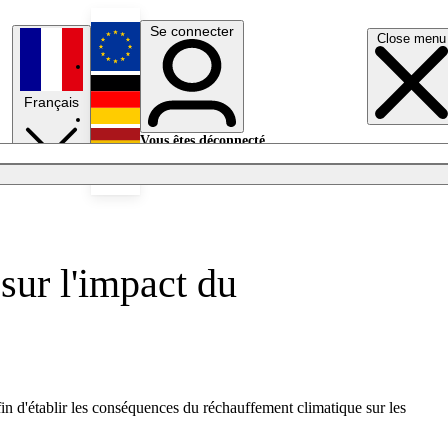
Se connecter
Close menu
English
Français
Deutsch
Vous êtes déconnecté.
Se connecter
Español
Lumières éteintes
sur l'impact du
in d'établir les conséquences du réchauffement climatique sur les