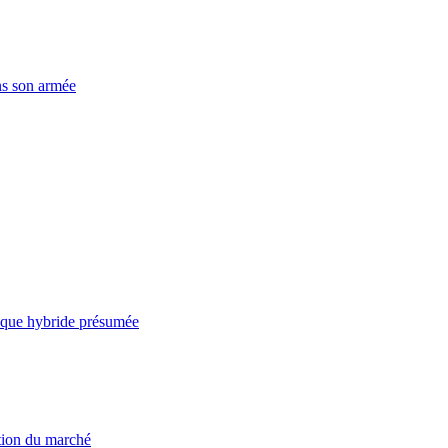
ns son armée
taque hybride présumée
ation du marché