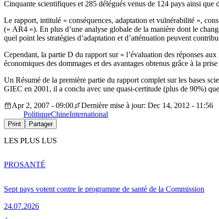
Cinquante scientifiques et 285 délégués venus de 124 pays ainsi que de
Le rapport, intitulé « conséquences, adaptation et vulnérabilité », co
(« AR4 »). En plus d’une analyse globale de la manière dont le changem
quel point les stratégies d’adaptation et d’atténuation peuvent contribue
Cependant, la partie D du rapport sur « l’évaluation des réponses aux im
économiques des dommages et des avantages obtenus grâce à la prise
Un Résumé de la première partie du rapport complet sur les bases scien
GIEC en 2001, il a conclu avec une quasi-certitude (plus de 90%) que l
Apr 2, 2007 - 09:00
Dernière mise à jour: Dec 14, 2012 - 11:56
Politique
Chine
International
Print
Partager
LES PLUS LUS
PRO
SANTÉ
Sept pays votent contre le programme de santé de la Commission
24.07.2026