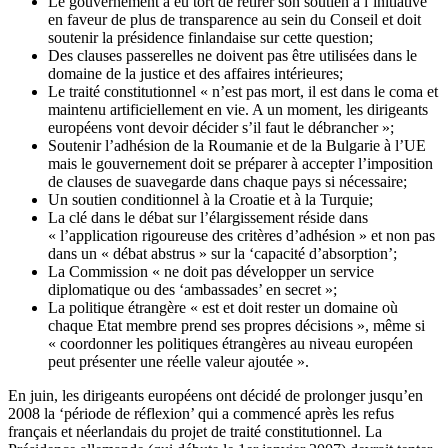
Le gouvernement a eu tort de retirer son soutien à l’initiative
en faveur de plus de transparence au sein du Conseil et doit
soutenir la présidence finlandaise sur cette question;
Des clauses passerelles ne doivent pas être utilisées dans le
domaine de la justice et des affaires intérieures;
Le traité constitutionnel « n’est pas mort, il est dans le coma et
maintenu artificiellement en vie. A un moment, les dirigeants
européens vont devoir décider s’il faut le débrancher »;
Soutenir l’adhésion de la Roumanie et de la Bulgarie à l’UE
mais le gouvernement doit se préparer à accepter l’imposition
de clauses de suavegarde dans chaque pays si nécessaire;
Un soutien conditionnel à la Croatie et à la Turquie;
La clé dans le débat sur l’élargissement réside dans
« l’application rigoureuse des critères d’adhésion » et non pas
dans un « débat abstrus » sur la ‘capacité d’absorption’;
La Commission « ne doit pas développer un service
diplomatique ou des ‘ambassades’ en secret »;
La politique étrangère « est et doit rester un domaine où
chaque Etat membre prend ses propres décisions », même si
« coordonner les politiques étrangères au niveau européen
peut présenter une réelle valeur ajoutée ».
En juin, les dirigeants européens ont décidé de prolonger jusqu’en
2008 la ‘période de réflexion’ qui a commencé après les refus
français et néerlandais du projet de traité constitutionnel. La