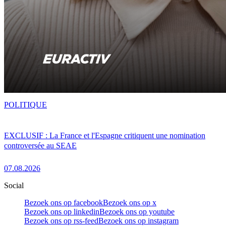
POLITIQUE
EXCLUSIF : La France et l'Espagne critiquent une nomination
controversée au SEAE
07.08.2026
Social
Bezoek ons op facebook
Bezoek ons op x
Bezoek ons op linkedin
Bezoek ons op youtube
Bezoek ons op rss-feed
Bezoek ons op instagram