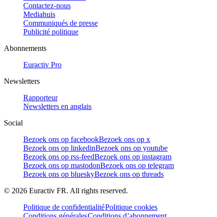
Contactez-nous
Mediahuis
Communiqués de presse
Publicité politique
Abonnements
Euractiv Pro
Newsletters
Rapporteur
Newsletters en anglais
Social
Bezoek ons op facebook
Bezoek ons op x
Bezoek ons op linkedin
Bezoek ons op youtube
Bezoek ons op rss-feed
Bezoek ons op instagram
Bezoek ons op mastodon
Bezoek ons op telegram
Bezoek ons op bluesky
Bezoek ons op threads
©
2026
Euractiv FR. All rights reserved.
Politique de confidentialité
Politique cookies
Conditions générales
Conditions d’abonnement