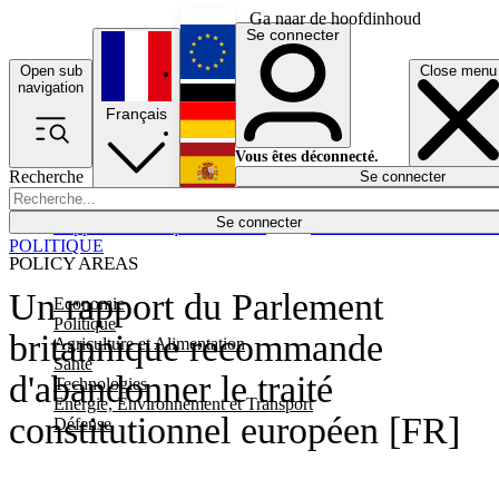
Ga naar de hoofdinhoud
Se connecter
Open sub
Close menu
English
navigation
Français
Deutsch
Vous êtes déconnecté.
Recherche
Se connecter
Español
Lumières éteintes
Se connecter
Rapporteur
Politique
Économie
Newsletters
Evénements
Em
POLITIQUE
POLICY AREAS
Un rapport du Parlement
Economie
Politique
britannique recommande
Agriculture et Alimentation
Santé
d'abandonner le traité
Technologies
Energie, Environnement et Transport
constitutionnel européen [FR]
Défense