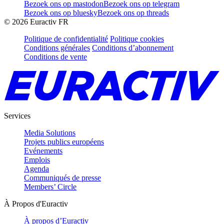
Bezoek ons op mastodon
Bezoek ons op telegram
Bezoek ons op bluesky
Bezoek ons op threads
©
2026
Euractiv FR
Politique de confidentialité
Politique cookies
Conditions générales
Conditions d’abonnement
Conditions de vente
Services
Media Solutions
Projets publics européens
Evénements
Emplois
Agenda
Communiqués de presse
Members’ Circle
À Propos d'Euractiv
À propos d’Euractiv