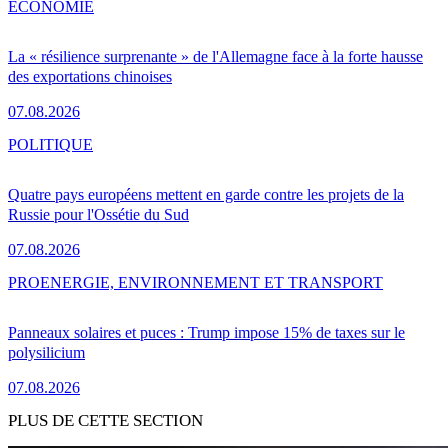
ÉCONOMIE
La « résilience surprenante » de l'Allemagne face à la forte hausse
des exportations chinoises
07.08.2026
POLITIQUE
Quatre pays européens mettent en garde contre les projets de la
Russie pour l'Ossétie du Sud
07.08.2026
PRO
ENERGIE, ENVIRONNEMENT ET TRANSPORT
Panneaux solaires et puces : Trump impose 15% de taxes sur le
polysilicium
07.08.2026
PLUS DE CETTE SECTION