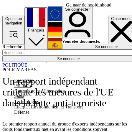
Ga naar de hoofdinhoud
Se connecter
Open sub
Close menu
English
navigation
Français
Deutsch
Vous êtes déconnecté.
Recherche
Se connecter
Español
Lumières éteintes
Se connecter
Rapporteur
Politique
Économie
Newsletters
Evénements
Em
POLITIQUE
POLICY AREAS
Un rapport indépendant
Economie
Politique
critique les mesures de l'UE
Agriculture et Alimentation
Santé
dans la lutte anti-terroriste
Technologies
Energie, Environnement et Transport
Défense
Le premier rapport annuel du groupe d'experts indépendants sur les
droits fondamentaux met en avant les conditions souvent