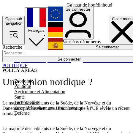
Ga naar de hoofdinhoud
Se connecter
Open sub
Close menu
English
navigation
Français
Deutsch
Vous êtes déconnecté.
Recherche
Se connecter
Español
Lumières éteintes
Se connecter
Rapporteur
Politique
Économie
Newsletters
Evénements
Em
POLITIQUE
POLICY AREAS
Une Union nordique ?
Economie
Politique
Agriculture et Alimentation
Santé
Technologies
La majorité des habitants de la Suède, de la Norvège et du
Energie, Environnement et Transport
Danemark préfèreraient une Union nordique à l'UE révèle un récent
Défense
sondage.
La majorité des habitants de la Suède, de la Norvège et du