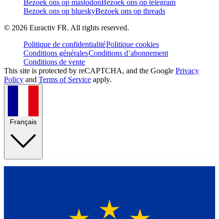
Bezoek ons op mastodon
Bezoek ons op telegram
Bezoek ons op bluesky
Bezoek ons op threads
©
2026
Euractiv FR. All rights reserved.
Politique de confidentialité
Politique cookies
Conditions générales
Conditions d’abonnement
Conditions de vente
This site is protected by reCAPTCHA, and the Google
Privacy
Policy
and
Terms of Service
apply.
Français