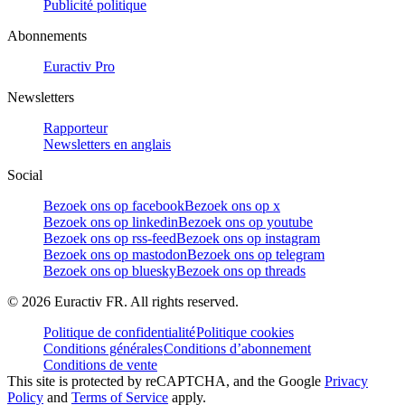
Publicité politique
Abonnements
Euractiv Pro
Newsletters
Rapporteur
Newsletters en anglais
Social
Bezoek ons op facebook
Bezoek ons op x
Bezoek ons op linkedin
Bezoek ons op youtube
Bezoek ons op rss-feed
Bezoek ons op instagram
Bezoek ons op mastodon
Bezoek ons op telegram
Bezoek ons op bluesky
Bezoek ons op threads
©
2026
Euractiv FR. All rights reserved.
Politique de confidentialité
Politique cookies
Conditions générales
Conditions d’abonnement
Conditions de vente
This site is protected by reCAPTCHA, and the Google
Privacy
Policy
and
Terms of Service
apply.