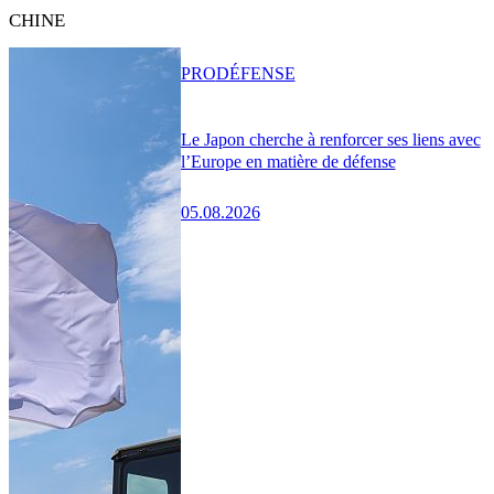
CHINE
PRO
DÉFENSE
Le Japon cherche à renforcer ses liens avec
l’Europe en matière de défense
05.08.2026