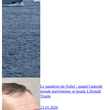
Le paradoxe du Nobel : quand l’autorité
morale norvégienne se heurte à Donald
Trump
21.01.2026