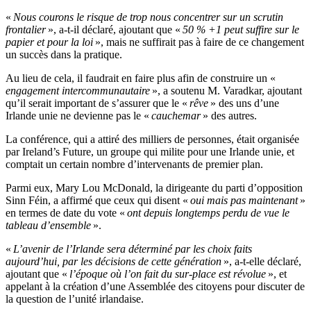
«
Nous courons le risque de trop nous concentrer sur un scrutin
frontalier
», a-t-il déclaré, ajoutant que «
50 % +1 peut suffire sur le
papier et pour la loi
», mais ne suffirait pas à faire de ce changement
un succès dans la pratique.
Au lieu de cela, il faudrait en faire plus afin de construire un «
engagement intercommunautaire
», a soutenu M. Varadkar, ajoutant
qu’il serait important de s’assurer que le «
rêve
» des uns d’une
Irlande unie ne devienne pas le «
cauchemar
» des autres.
La conférence, qui a attiré des milliers de personnes, était organisée
par Ireland’s Future, un groupe qui milite pour une Irlande unie, et
comptait un certain nombre d’intervenants de premier plan.
Parmi eux, Mary Lou McDonald, la dirigeante du parti d’opposition
Sinn Féin, a affirmé que ceux qui disent «
oui mais pas maintenant
»
en termes de date du vote «
ont depuis longtemps perdu de vue le
tableau d’ensemble
».
«
L’avenir de l’Irlande sera déterminé par les choix faits
aujourd’hui, par les décisions de cette génération
», a-t-elle déclaré,
ajoutant que «
l’époque où l’on fait du sur-place est révolue
», et
appelant à la création d’une Assemblée des citoyens pour discuter de
la question de l’unité irlandaise.