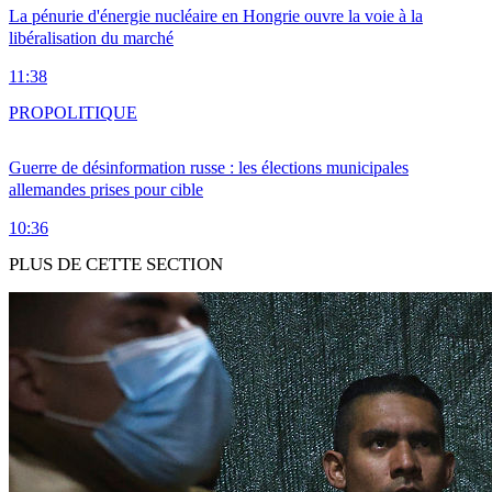
La pénurie d'énergie nucléaire en Hongrie ouvre la voie à la
libéralisation du marché
11:38
PRO
POLITIQUE
Guerre de désinformation russe : les élections municipales
allemandes prises pour cible
10:36
PLUS DE CETTE SECTION