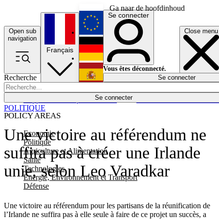
Ga naar de hoofdinhoud
Se connecter
Open sub
Close menu
English
navigation
Français
Deutsch
Vous êtes déconnecté.
Recherche
Se connecter
Español
Lumières éteintes
Se connecter
Rapporteur
Politique
Économie
Newsletters
Evénements
Em
POLITIQUE
POLICY AREAS
Une victoire au référendum ne
Economie
Politique
suffira pas à créer une Irlande
Agriculture et Alimentation
Santé
unie, selon Leo Varadkar
Technologies
Energie, Environnement et Transport
Défense
Une victoire au référendum pour les partisans de la réunification de
l’Irlande ne suffira pas à elle seule à faire de ce projet un succès, a