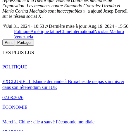
répression et à la rhétorique violente contre les membres de
l’opposition. Les menaces contre Edmundo Gonzalez Urrutia et
María Corina Machado sont inacceptables »
, a ajouté Josep Borrell
sur le réseau social X.
Jul 31, 2024 - 10:53
Dernière mise à jour: Aug 19, 2024 - 15:56
Politique
Amérique latine
Chine
International
Nicolas Maduro
Venezuela
Print
Partager
LES PLUS LUS
POLITIQUE
EXCLUSIF : L'Islande demande à Bruxelles de ne pas s'immiscer
dans son référendum sur l'UE
07.08.2026
ÉCONOMIE
Merci la Chine : elle a sauvé l’économie mondiale