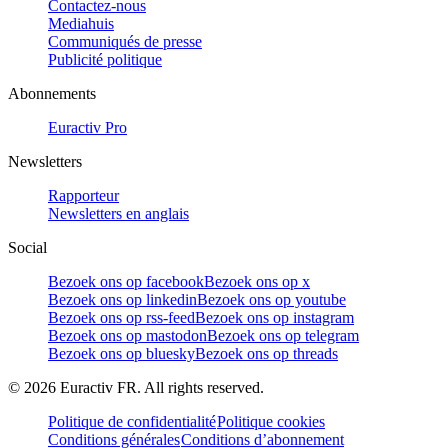
Contactez-nous
Mediahuis
Communiqués de presse
Publicité politique
Abonnements
Euractiv Pro
Newsletters
Rapporteur
Newsletters en anglais
Social
Bezoek ons op facebook
Bezoek ons op x
Bezoek ons op linkedin
Bezoek ons op youtube
Bezoek ons op rss-feed
Bezoek ons op instagram
Bezoek ons op mastodon
Bezoek ons op telegram
Bezoek ons op bluesky
Bezoek ons op threads
©
2026
Euractiv FR. All rights reserved.
Politique de confidentialité
Politique cookies
Conditions générales
Conditions d’abonnement