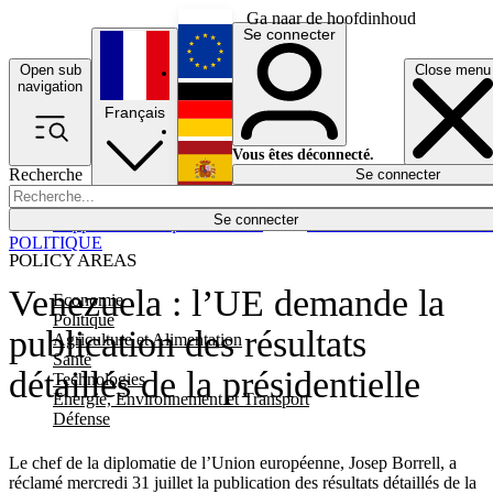
Ga naar de hoofdinhoud
Se connecter
Open sub
Close menu
English
navigation
Français
Deutsch
Vous êtes déconnecté.
Recherche
Se connecter
Español
Lumières éteintes
Se connecter
Rapporteur
Politique
Économie
Newsletters
Evénements
Em
POLITIQUE
POLICY AREAS
Venezuela : l’UE demande la
Economie
Politique
publication des résultats
Agriculture et Alimentation
Santé
détaillés de la présidentielle
Technologies
Energie, Environnement et Transport
Défense
Le chef de la diplomatie de l’Union européenne, Josep Borrell, a
réclamé mercredi 31 juillet la publication des résultats détaillés de la