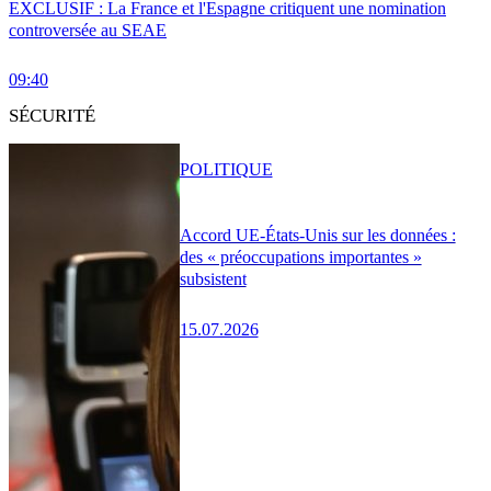
EXCLUSIF : La France et l'Espagne critiquent une nomination
controversée au SEAE
09:40
SÉCURITÉ
POLITIQUE
Accord UE-États-Unis sur les données :
des « préoccupations importantes »
subsistent
15.07.2026