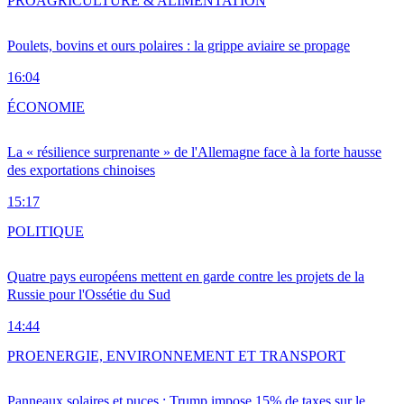
PRO
AGRICULTURE & ALIMENTATION
Poulets, bovins et ours polaires : la grippe aviaire se propage
16:04
ÉCONOMIE
La « résilience surprenante » de l'Allemagne face à la forte hausse
des exportations chinoises
15:17
POLITIQUE
Quatre pays européens mettent en garde contre les projets de la
Russie pour l'Ossétie du Sud
14:44
PRO
ENERGIE, ENVIRONNEMENT ET TRANSPORT
Panneaux solaires et puces : Trump impose 15% de taxes sur le