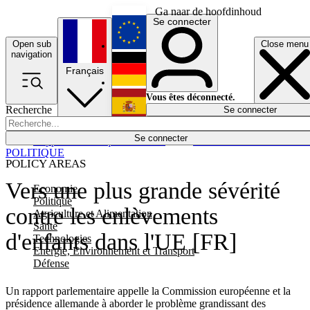
Ga naar de hoofdinhoud
Se connecter
Open sub
Close menu
English
navigation
Français
Deutsch
Vous êtes déconnecté.
Recherche
Se connecter
Español
Lumières éteintes
Se connecter
Rapporteur
Politique
Économie
Newsletters
Evénements
Em
POLITIQUE
POLICY AREAS
Vers une plus grande sévérité
Economie
Politique
contre les enlèvements
Agriculture et Alimentation
Santé
d'enfants dans l'UE [FR]
Technologies
Energie, Environnement et Transport
Défense
Un rapport parlementaire appelle la Commission européenne et la
présidence allemande à aborder le problème grandissant des