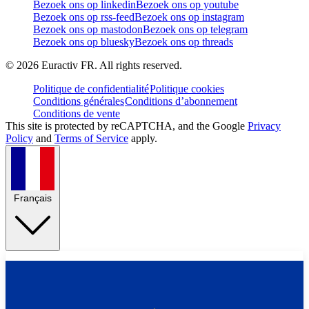
Bezoek ons op linkedin
Bezoek ons op youtube
Bezoek ons op rss-feed
Bezoek ons op instagram
Bezoek ons op mastodon
Bezoek ons op telegram
Bezoek ons op bluesky
Bezoek ons op threads
©
2026
Euractiv FR. All rights reserved.
Politique de confidentialité
Politique cookies
Conditions générales
Conditions d’abonnement
Conditions de vente
This site is protected by reCAPTCHA, and the Google
Privacy
Policy
and
Terms of Service
apply.
Français