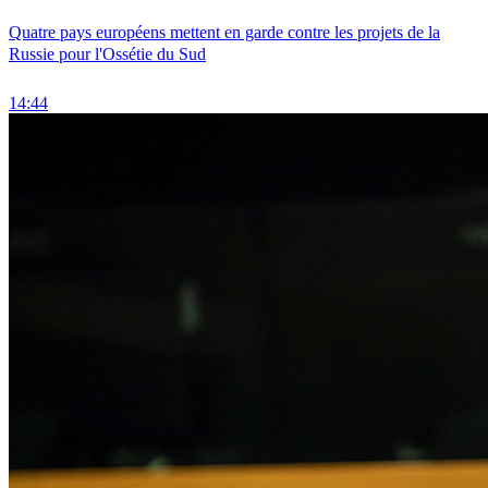
Quatre pays européens mettent en garde contre les projets de la
Russie pour l'Ossétie du Sud
14:44