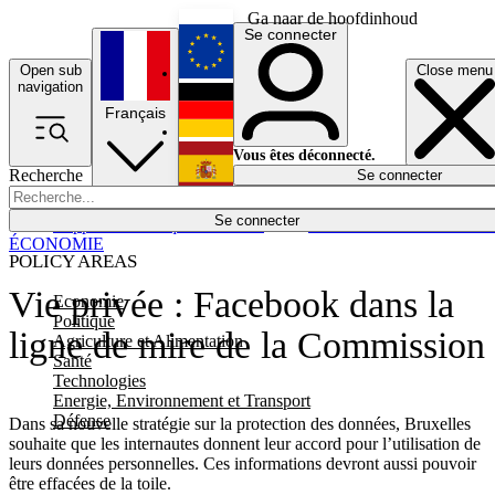
Ga naar de hoofdinhoud
Se connecter
Open sub
Close menu
English
navigation
Français
Deutsch
Vous êtes déconnecté.
Recherche
Se connecter
Español
Lumières éteintes
Se connecter
Rapporteur
Politique
Économie
Newsletters
Evénements
Em
ÉCONOMIE
POLICY AREAS
Vie privée : Facebook dans la
Economie
Politique
ligne de mire de la Commission
Agriculture et Alimentation
Santé
Technologies
Energie, Environnement et Transport
Défense
Dans sa nouvelle stratégie sur la protection des données, Bruxelles
souhaite que les internautes donnent leur accord pour l’utilisation de
leurs données personnelles. Ces informations devront aussi pouvoir
être effacées de la toile.