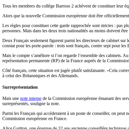
Tous les membres du collège Barroso 2 achèvent de constituer leur équ
Alors que la nouvelle Commission européenne doit être officiellement i
Les règles pour constituer cette garde rapprochée sont strictes : pas p
personnes. Mais dans les deux trois nationalités au moins doivent être
Deux Français seulement figurent parmi les directeurs de cabinet sur le
constat pour les porte-parole : trois sont français, contre sept pour les 
Mais le compte s’améliore si l’on regarde l’ensemble des cabinets. Au t
représentation permanente (RP) de la France auprès de la Commissio
Côté français, cette situation est jugée plutôt satisfaisante. «Cela c
à celui des Britanniques et des Allemands.
Surreprésentation
Mais une
note interne
de la Commission européenne émanant des service
surreprésentés, souligne la note.
Parmi les Français qui accéderaient à un poste de conseiller, on peut 
Commission européenne en France.
Alice Guitton, une énarque de 32 ans ancienne conseillère technique aff