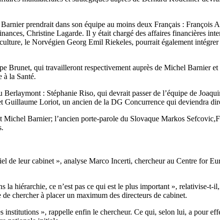
 Barnier prendrait dans son équipe au moins deux Français : François 
ances, Christine Lagarde. Il y était chargé des affaires financières int
iculture, le Norvégien Georg Emil Riekeles, pourrait également intégrer
ppe Brunet, qui travailleront respectivement auprès de Michel Barnier et
 à la Santé.
au Berlaymont : Stéphanie Riso, qui devrait passer de l’équipe de Joaqu
et Guillaume Loriot, un ancien de la DG Concurrence qui deviendra dir
t Michel Barnier; l’ancien porte-parole du Slovaque Markos Sefcovic,Fr
s.
tiel de leur cabinet », analyse Marco Incerti, chercheur au Centre for 
la hiérarchie, ce n’est pas ce qui est le plus important », relativise-t-il,
que de chercher à placer un maximum des directeurs de cabinet.
 institutions », rappelle enfin le chercheur. Ce qui, selon lui, a pour e