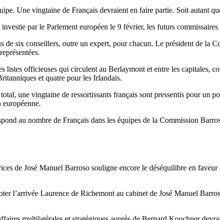
ipe. Une vingtaine de Français devraient en faire partie. Soit autant q
nvestie par le Parlement européen le 9 février, les futurs commissaires
lus de six conseillers, outre un expert, pour chacun. Le président de la 
 représentées.
s listes officieuses qui circulent au Berlaymont et entre les capitales,
Britanniques et quatre pour les Irlandais.
otal, une vingtaine de ressortissants français sont pressentis pour un po
n européenne.
orrespond au nombre de Français dans les équipes de la Commission Barros
s de José Manuel Barroso souligne encore le déséquilibre en faveur de 
noter l’arrivée Laurence de Richemont au cabinet de José Manuel Barroso.
aires multilatérales et stratégiques auprès de Bernard Kouchner devrait, 