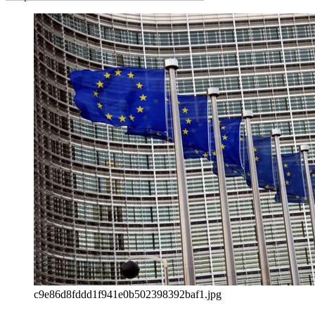
c9e86d8fddd1f941e0b502398392baf1.jpg