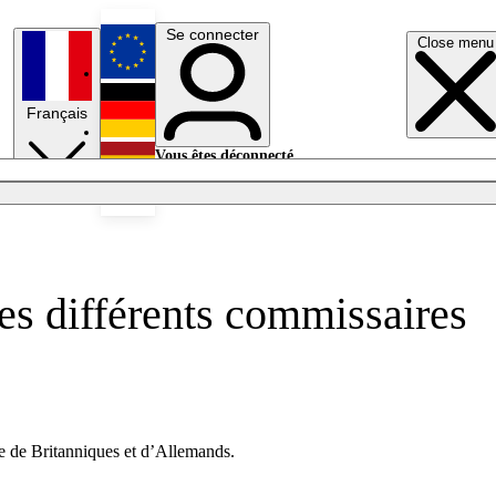
Se connecter
Close menu
English
Français
Deutsch
Vous êtes déconnecté.
Se connecter
Español
Lumières éteintes
es différents commissaires
ue de Britanniques et d’Allemands.