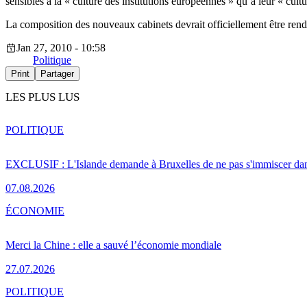
sensibles à la « culture des institutions européennes » qu’à leur « cultur
La composition des nouveaux cabinets devrait officiellement être rend
Jan 27, 2010 - 10:58
Politique
Print
Partager
LES PLUS LUS
POLITIQUE
EXCLUSIF : L'Islande demande à Bruxelles de ne pas s'immiscer dan
07.08.2026
ÉCONOMIE
Merci la Chine : elle a sauvé l’économie mondiale
27.07.2026
POLITIQUE