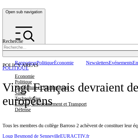
Open sub navigation
Recherche
Rapporteur
Politique
Économie
Newsletters
Evénements
Em
POLICY AREAS
POLITIQUE
Economie
Politique
Vingt Français devraient d
Agriculture et Alimentation
Santé
européens
Technologies
Energie, Environnement et Transport
Défense
Tous les membres du collège Barroso 2 achèvent de constituer leur équ
Loup Besmond de Senneville
EURACTIV.fr