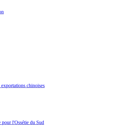
on
s exportations chinoises
e pour l'Ossétie du Sud