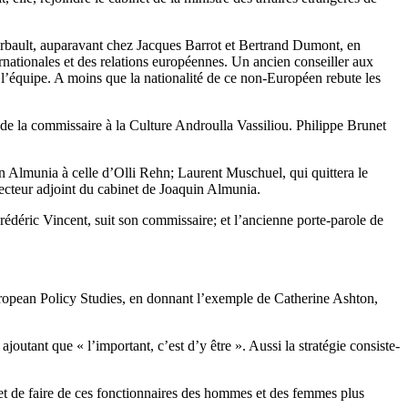
Arbault, auparavant chez Jacques Barrot et Bertrand Dumont, en
ernationales et des relations européennes. Un ancien conseiller aux
 l’équipe. A moins que la nationalité de ce non-Européen rebute les
 de la commissaire à la Culture Androulla Vassiliou. Philippe Brunet
in Almunia à celle d’Olli Rehn; Laurent Muschuel, qui quittera le
ecteur adjoint du cabinet de Joaquin Almunia.
édéric Vincent, suit son commissaire; et l’ancienne porte-parole de
European Policy Studies, en donnant l’exemple de Catherine Ashton,
 ajoutant que « l’important, c’est d’y être ». Aussi la stratégie consiste-
ffet de faire de ces fonctionnaires des hommes et des femmes plus