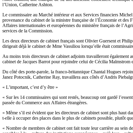
l’Union, Catherine Ashton.
Le commissaire au Marché intérieur et aux Services financiers Michel
provenance du cabinet de la ministre française de l’Économie et des Fin
Affaires internationales et européennes du ministère français de l’Agr
services de la Commission.
Les deux directeurs de cabinet français sont Olivier Guersent et Phili
dirigeait déjà le cabinet de Mme Vassiliou lorsqu’elle était commissaire
Au moins trois directeurs de cabinet adjoints travailleront également 
cabinet de Jacques Barrot pour rejoindre celui de Cécilia Malmstrom 
Du côté des porte-parole, la franco-britannique Chantal Hugues rejoin
Janez Potocnik, Catherine Ray, travaillera aux côtés d’Andris Piebalg
« L’important, c’est d’y être »
« Sur les 14 commissaires qui sont restés, beaucoup ont gardé l’essen
passée du Commerce aux Affaires étrangères.
« Même s’il est évident que les directeurs de cabinet sont plus haut dans 
t-elle à occuper des places dans le plus de cabinets possible, plutôt 
« Nombre de membres de cabinet ont fait toute leur carrière au sein des