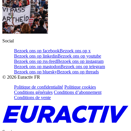
Social
Bezoek ons op facebook
Bezoek ons op x
Bezoek ons op linkedin
Bezoek ons op youtube
Bezoek ons op rss-feed
Bezoek ons op instagram
Bezoek ons op mastodon
Bezoek ons op telegram
Bezoek ons op bluesky
Bezoek ons op threads
©
2026
Euractiv FR
Politique de confidentialité
Politique cookies
Conditions générales
Conditions d’abonnement
Conditions de vente