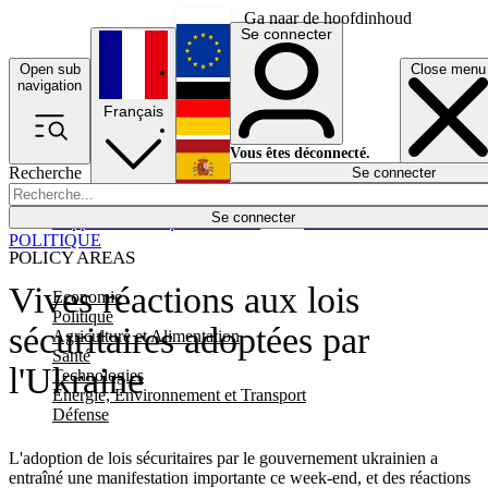
Ga naar de hoofdinhoud
Se connecter
Open sub
Close menu
English
navigation
Français
Deutsch
Vous êtes déconnecté.
Recherche
Se connecter
Español
Lumières éteintes
Se connecter
Rapporteur
Politique
Économie
Newsletters
Evénements
Em
POLITIQUE
POLICY AREAS
Vives réactions aux lois
Economie
Politique
sécuritaires adoptées par
Agriculture et Alimentation
Santé
l'Ukraine
Technologies
Energie, Environnement et Transport
Défense
L'adoption de lois sécuritaires par le gouvernement ukrainien a
entraîné une manifestation importante ce week-end, et des réactions