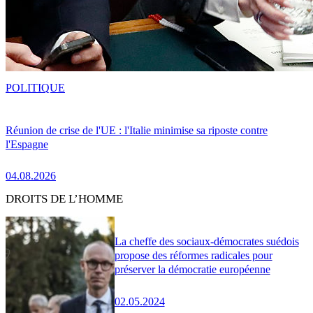
POLITIQUE
Réunion de crise de l'UE : l'Italie minimise sa riposte contre
l'Espagne
04.08.2026
DROITS DE L’HOMME
La cheffe des sociaux-démocrates suédois
propose des réformes radicales pour
préserver la démocratie européenne
02.05.2024