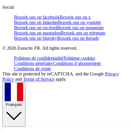
Social
Bezoek ons op facebook
Bezoek ons op x
Bezoek ons op linkedin
Bezoek ons op youtube
Bezoek ons op rss-feed
Bezoek ons op instagram
Bezoek ons op mastodon
Bezoek ons op telegram
Bezoek ons op bluesky
Bezoek ons op threads
©
2026
Euractiv FR. All rights reserved.
Politique de confidentialité
Politique cookies
Conditions générales
Conditions d’abonnement
Conditions de vente
This site is protected by reCAPTCHA, and the Google
Privacy
Policy
and
Terms of Service
apply.
Français