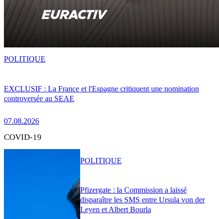
POLITIQUE
EXCLUSIF : La France et l'Espagne critiquent une nomination
controversée au SEAE
07.08.2026
COVID-19
POLITIQUE
Pfizergate : la Commission a laissé
disparaître les SMS entre Ursula von der
Leyen et Albert Bourla