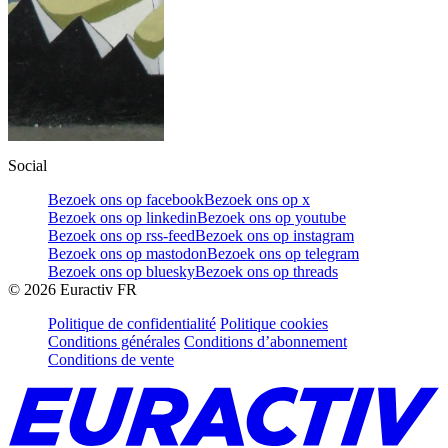
Social
Bezoek ons op facebook
Bezoek ons op x
Bezoek ons op linkedin
Bezoek ons op youtube
Bezoek ons op rss-feed
Bezoek ons op instagram
Bezoek ons op mastodon
Bezoek ons op telegram
Bezoek ons op bluesky
Bezoek ons op threads
©
2026
Euractiv FR
Politique de confidentialité
Politique cookies
Conditions générales
Conditions d’abonnement
Conditions de vente