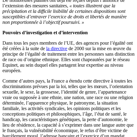
De nombreuses plaintes ont déjà été reçues depuis l’annonce de
l’extension des mesures sanitaires,
« toutes illustrent que la
précipitation et la difficile lisibilité de certaines dispositions sont
susceptibles d’entraver l’exercice de droits et libertés de manière
non proportionnée à l’objectif poursuivi. »
Pouvoirs d’investigation et d’intervention
Dans tous les pays membres de l’UE, des agences pour l’égalité ont
été créées à la suite de
la directive
de 2000 sur la mise en œuvre du
principe de l’égalité de traitement entre les personnes sans distinction
de race ou d’origine ethniqu
e. Elles sont chapeautées par le réseau
Equinet, au sein duquel elles partagent leur expertise au niveau
européen.
Comme d’autres pays, la France a étendu cette directive à toutes les
discriminations prévues par la loi, telles que les mœurs, l’orientation
sexuelle, le sexe, la grossesse, l’identité de genre, l’appartenance
vraie ou supposée à une ethnie, une nation, une race ou une religion
déterminée, l’apparence physique, le patronyme, la situation
familiale, les activités syndicales, les opinions politiques et les
conceptions politiques et philosophiques, l’âge, l’état de santé, le
handicap, les caractéristiques génétiques, la perte d’autonomie, le
lieu de résidence, la capacité à s’exprimer dans une langue autre que
le français, la vulnérabilité économique, le refus d’être victime de
harcèlement moral, l’adresse bancaire et l’exercice d’un mandat