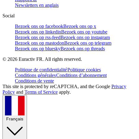
Newsletters en anglais
Social
Bezoek ons op facebook
Bezoek ons op x
Bezoek ons op linkedin
Bezoek ons op youtube
Bezoek ons op rss-feed
Bezoek ons op instagram
Bezoek ons op mastodon
Bezoek ons op telegram
Bezoek ons op bluesky
Bezoek ons op threads
©
2026
Euractiv FR. All rights reserved.
Politique de confidentialité
Politique cookies
Conditions générales
Conditions d’abonnement
Conditions de vente
This site is protected by reCAPTCHA, and the Google
Privacy
Policy
and
Terms of Service
apply.
Français