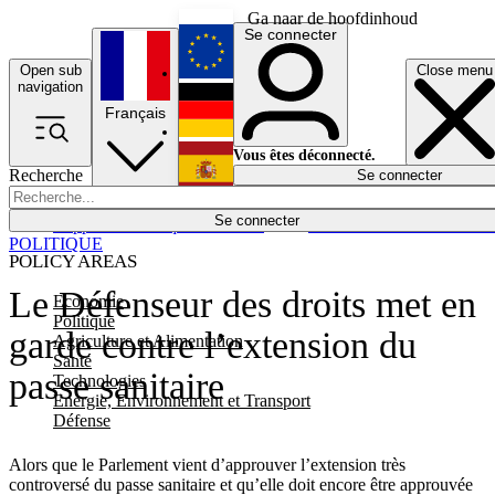
Ga naar de hoofdinhoud
Se connecter
Open sub
Close menu
English
navigation
Français
Deutsch
Vous êtes déconnecté.
Recherche
Se connecter
Español
Lumières éteintes
Se connecter
Rapporteur
Politique
Économie
Newsletters
Evénements
Em
POLITIQUE
POLICY AREAS
Le Défenseur des droits met en
Economie
Politique
garde contre l’extension du
Agriculture et Alimentation
Santé
passe sanitaire
Technologies
Energie, Environnement et Transport
Défense
Alors que le Parlement vient d’approuver l’extension très
controversé du passe sanitaire et qu’elle doit encore être approuvée