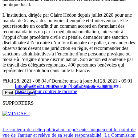
politique local.
L’institution, dirigée par Claire Hédon depuis juillet 2020 pour une
mandat de 6 ans, a des pouvoirs d’enquête et d’intervention. Elle
peut résoudre un conflit d’un commun accord en formulant des
recommandations ou par la médiation/conciliation, intervenir à
l’appui d’une procédure civile ou pénale, demander une sanction
disciplinaire à l’encontre d’un fonctionnaire de police, demander des
observations devant une juridiction en règle, et recommander des
sanctions administratives à l’encontre d’une personne physique ou
morale à l’origine d’une discrimination. Son action est soutenue par
le travail des délégués régionaux, 400 personnes bénévoles qui
représentent l’institution dans toute la France.
Jul 28, 2021 - 08:04
Dernière mise à jour: Jul 28, 2021 - 09:01
La collecte de données sur l’égalité est un « instrument
Politique
Covid-19
droits de l’homme
passe sanitaire
crucial » pour contrer le racisme
Print
Partager
SUPPORTERS
Le contenu de cette publication représente uniquement le point de
vue de l'auteur et relève de sa seule responsabilité. La Commission