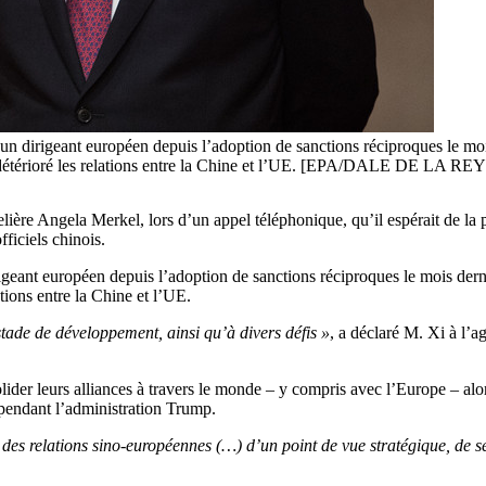
 un dirigeant européen depuis l’adoption de sanctions réciproques le mois
t détérioré les relations entre la Chine et l’UE. [EPA/DALE DE LA RE
elière Angela Merkel, lors d’un appel téléphonique, qu’il espérait de la
ficiels chinois.
rigeant européen depuis l’adoption de sanctions réciproques le mois dern
tions entre la Chine et l’UE.
stade de développement, ainsi qu’à divers défis »
, a déclaré M. Xi à l’a
lider leurs alliances à travers le monde – y compris avec l’Europe – alor
i pendant l’administration Trump.
t des relations sino-européennes (…) d’un point de vue stratégique, de s