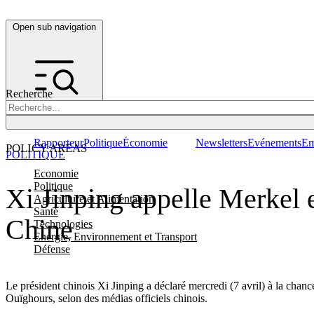
Open sub navigation
Recherche
Rapporteur
Politique
Économie
Newsletters
Evénements
Em
POLICY AREAS
POLITIQUE
Economie
Politique
Xi Jinping appelle Merkel e
Agriculture et Alimentation
Santé
Chine
Technologies
Energie, Environnement et Transport
Défense
Le président chinois Xi Jinping a déclaré mercredi (7 avril) à la chanc
Ouïghours, selon des médias officiels chinois.