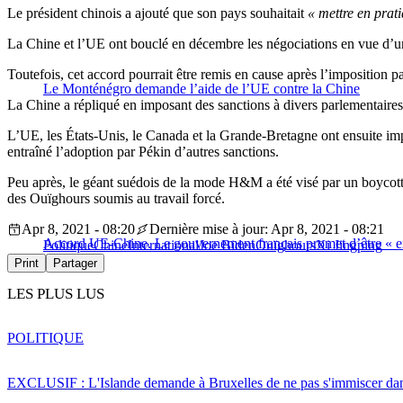
Le président chinois a ajouté que son pays souhaitait
« mettre en prati
La Chine et l’UE ont bouclé en décembre les négociations en vue d’un
Toutefois, cet accord pourrait être remis en cause après l’imposition 
Le Monténégro demande l’aide de l’UE contre la Chine
La Chine a répliqué en imposant des sanctions à divers parlementaire
L’UE, les États-Unis, le Canada et la Grande-Bretagne ont ensuite imp
entraîné l’adoption par Pékin d’autres sanctions.
Peu après, le géant suédois de la mode H&M a été visé par un boycott d
des Ouïghours soumis au travail forcé.
Apr 8, 2021 - 08:20
Dernière mise à jour: Apr 8, 2021 - 08:21
Accord UE-Chine. Le gouvernement français promet d’être « ext
Politique
Chine
International
Joe Biden
Ouïghours
Xi Jingping
Print
Partager
LES PLUS LUS
POLITIQUE
EXCLUSIF : L'Islande demande à Bruxelles de ne pas s'immiscer dan