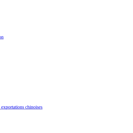
on
s exportations chinoises