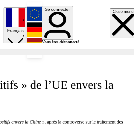
Se connecter
Close menu
English
Français
Deutsch
Vous êtes déconnecté.
Se connecter
Español
Lumières éteintes
tifs » de l’UE envers la
ositifs envers la Chine »
, après la controverse sur le traitement des