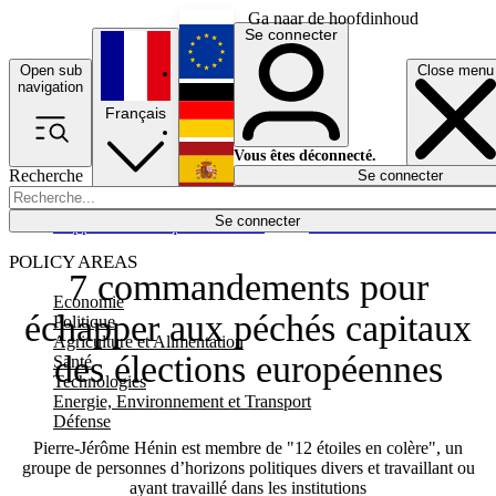
Ga naar de hoofdinhoud
Se connecter
Open sub
Close menu
English
navigation
Français
Deutsch
Vous êtes déconnecté.
Recherche
Se connecter
Español
Lumières éteintes
Se connecter
Rapporteur
Politique
Économie
Newsletters
Evénements
Em
POLICY AREAS
7 commandements pour
Economie
échapper aux péchés capitaux
Politique
Agriculture et Alimentation
des élections européennes
Santé
Technologies
Energie, Environnement et Transport
Défense
Pierre-Jérôme Hénin est membre de "12 étoiles en colère", un
groupe de personnes d’horizons politiques divers et travaillant ou
ayant travaillé dans les institutions