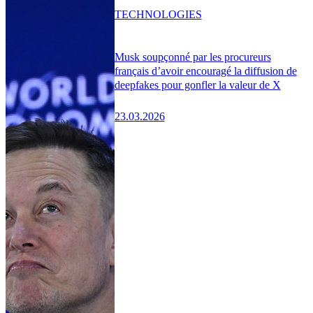
TECHNOLOGIES
Musk soupçonné par les procureurs
français d’avoir encouragé la diffusion de
deepfakes pour gonfler la valeur de X
23.03.2026