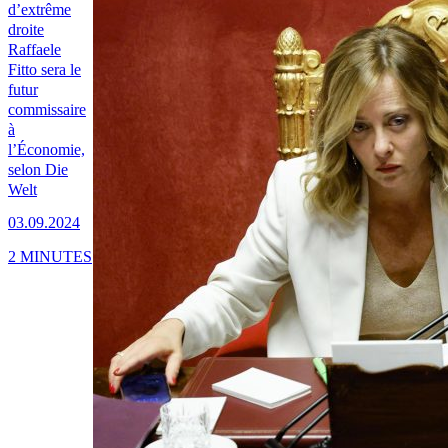
d’extrême
droite
Raffaele
Fitto sera le
futur
commissaire
à
l’Économie,
selon Die
Welt
03.09.2024
2 MINUTES