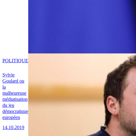
POLITIQUE
Sylvie
Goulard ou
la
malheureuse
médiatisation
du jeu
démocratique
européen
14.10.2019