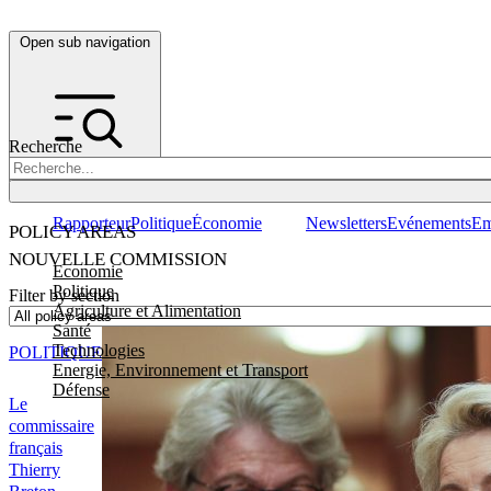
Open sub navigation
Recherche
Rapporteur
Politique
Économie
Newsletters
Evénements
Em
POLICY AREAS
NOUVELLE COMMISSION
Economie
Politique
Filter by section
Agriculture et Alimentation
Santé
Technologies
POLITIQUE
Energie, Environnement et Transport
Défense
Le
commissaire
français
Thierry