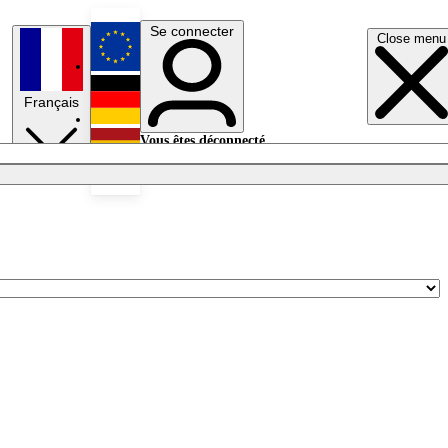
Se connecter
Close menu
English
Français
Deutsch
Vous êtes déconnecté.
Se connecter
Español
Lumières éteintes