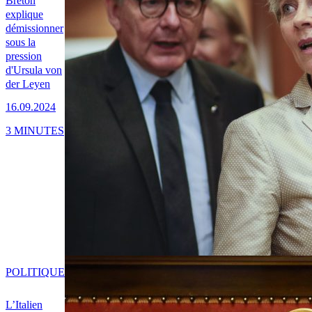
Breton
explique
démissionner
sous la
pression
d'Ursula von
der Leyen
16.09.2024
3 MINUTES
POLITIQUE
L’Italien