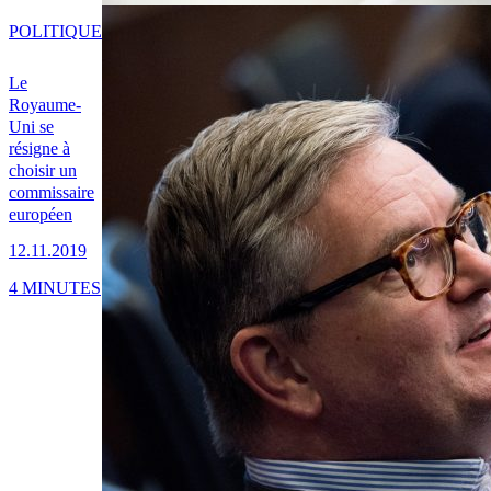
POLITIQUE
Le
Royaume-
Uni se
résigne à
choisir un
commissaire
européen
12.11.2019
4 MINUTES