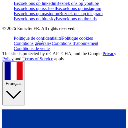
Bezoek ons op linkedin
Bezoek ons op youtube
Bezoek ons op rss-feed
Bezoek ons op instagram
Bezoek ons op mastodon
Bezoek ons op telegram
Bezoek ons op bluesky
Bezoek ons op threads
©
2026
Euractiv FR. All rights reserved.
Politique de confidentialité
Politique cookies
Conditions générales
Conditions d’abonnement
Conditions de vente
This site is protected by reCAPTCHA, and the Google
Privacy
Policy
and
Terms of Service
apply.
Français