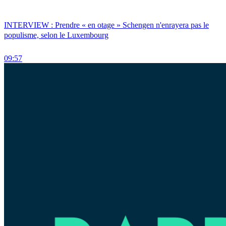
INTERVIEW : Prendre « en otage » Schengen n'enrayera pas le
populisme, selon le Luxembourg
09:57