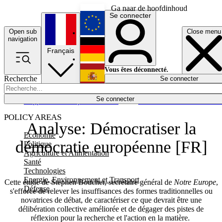
Ga naar de hoofdinhoud
Se connecter
Open sub
Close menu
English
navigation
Français
Deutsch
Vous êtes déconnecté.
Recherche
Se connecter
Español
Lumières éteintes
Se connecter
Rapporteur
Politique
Économie
Newsletters
Evénements
Em
POLICY AREAS
Analyse: Démocratiser la
Economie
démocratie européenne [FR]
Politique
Agriculture et Alimentation
Santé
Technologies
Energie, Environnement et Transport
Cette étude de Stephen Boucher, secrétaire général de
Notre Europe
,
Défense
s'efforce de relever les insuffisances des formes traditionnelles ou
novatrices de débat, de caractériser ce que devrait être une
délibération collective améliorée et de dégager des pistes de
réflexion pour la recherche et l'action en la matière.