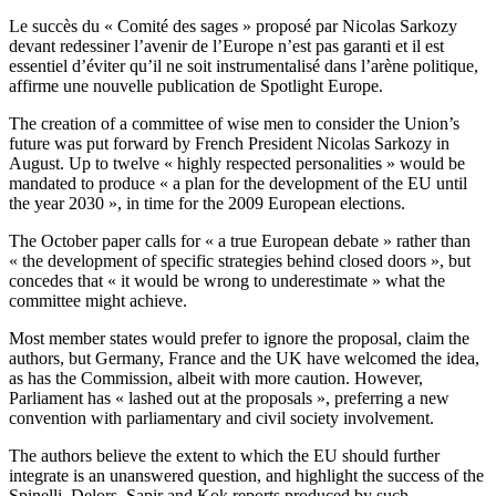
Le succès du « Comité des sages » proposé par Nicolas Sarkozy
devant redessiner l’avenir de l’Europe n’est pas garanti et il est
essentiel d’éviter qu’il ne soit instrumentalisé dans l’arène politique,
affirme une nouvelle publication de Spotlight Europe.
The creation of a committee of wise men to consider the Union’s
future was put forward by French President Nicolas Sarkozy in
August. Up to twelve « highly respected personalities » would be
mandated to produce « a plan for the development of the EU until
the year 2030 », in time for the 2009 European elections.
The October paper calls for « a true European debate » rather than
« the development of specific strategies behind closed doors », but
concedes that « it would be wrong to underestimate » what the
committee might achieve.
Most member states would prefer to ignore the proposal, claim the
authors, but Germany, France and the UK have welcomed the idea,
as has the Commission, albeit with more caution. However,
Parliament has « lashed out at the proposals », preferring a new
convention with parliamentary and civil society involvement.
The authors believe the extent to which the EU should further
integrate is an unanswered question, and highlight the success of the
Spinelli, Delors, Sapir and Kok reports produced by such