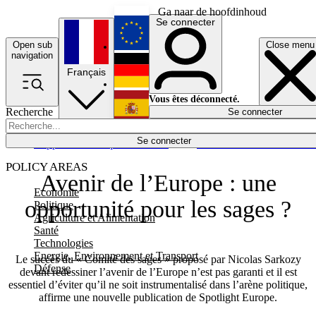
Ga naar de hoofdinhoud
Se connecter
Open sub
Close menu
English
navigation
Français
Deutsch
Vous êtes déconnecté.
Recherche
Se connecter
Español
Lumières éteintes
Se connecter
Rapporteur
Politique
Économie
Newsletters
Evénements
Em
POLICY AREAS
Avenir de l’Europe : une
Economie
opportunité pour les sages ?
Politique
Agriculture et Alimentation
Santé
Technologies
Energie, Environnement et Transport
Le succès du « Comité des sages » proposé par Nicolas Sarkozy
Défense
devant redessiner l’avenir de l’Europe n’est pas garanti et il est
essentiel d’éviter qu’il ne soit instrumentalisé dans l’arène politique,
affirme une nouvelle publication de Spotlight Europe.