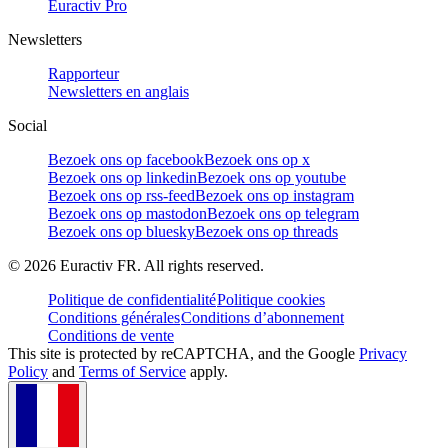
Euractiv Pro
Newsletters
Rapporteur
Newsletters en anglais
Social
Bezoek ons op facebook
Bezoek ons op x
Bezoek ons op linkedin
Bezoek ons op youtube
Bezoek ons op rss-feed
Bezoek ons op instagram
Bezoek ons op mastodon
Bezoek ons op telegram
Bezoek ons op bluesky
Bezoek ons op threads
©
2026
Euractiv FR. All rights reserved.
Politique de confidentialité
Politique cookies
Conditions générales
Conditions d’abonnement
Conditions de vente
This site is protected by reCAPTCHA, and the Google
Privacy
Policy
and
Terms of Service
apply.