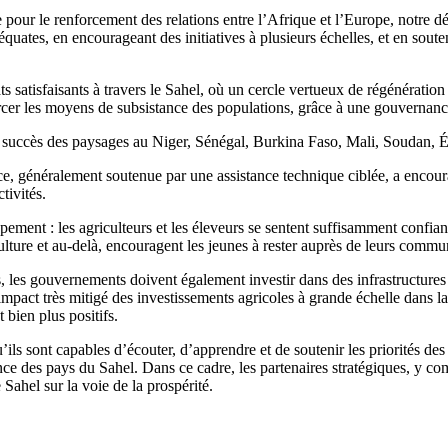
ur le renforcement des relations entre l’Afrique et l’Europe, notre dé
quates, en encourageant des initiatives à plusieurs échelles, et en soute
tats satisfaisants à travers le Sahel, où un cercle vertueux de régénératio
forcer les moyens de subsistance des populations, grâce à une gouvernanc
 succès des paysages au Niger, Sénégal, Burkina Faso, Mali, Soudan, Ét
e, généralement soutenue par une assistance technique ciblée, a encoura
tivités.
ent : les agriculteurs et les éleveurs se sentent suffisamment confiant p
lture et au-delà, encouragent les jeunes à rester auprès de leurs commun
s, les gouvernements doivent également investir dans des infrastructures
impact très mitigé des investissements agricoles à grande échelle dans la 
bien plus positifs.
ls sont capables d’écouter, d’apprendre et de soutenir les priorités des
nce des pays du Sahel. Dans ce cadre, les partenaires stratégiques, y c
Sahel sur la voie de la prospérité.