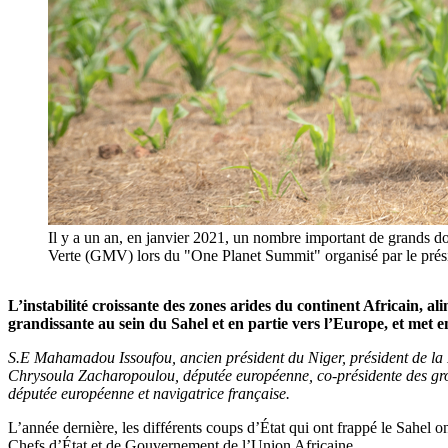
Il y a un an, en janvier 2021, un nombre important de grands do
Verte (GMV) lors du "One Planet Summit" organisé par le pré
L’instabilité croissante des zones arides du continent Africain, 
grandissante au sein du Sahel et en partie vers l’Europe, et met en
S.E Mahamadou Issoufou, ancien président du Niger, président de l
Chrysoula Zacharopoulou, députée européenne, co-présidente des gro
députée européenne et navigatrice française.
L’année dernière, les différents coups d’État qui ont frappé le Sahel 
Chefs d’État et de Gouvernement de l’Union Africaine.