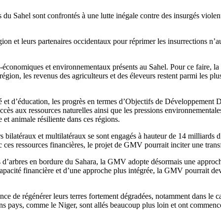
u Sahel sont confrontés à une lutte inégale contre des insurgés violents
gion et leurs partenaires occidentaux pour réprimer les insurrections n’
économiques et environnementaux présents au Sahel. Pour ce faire, la rest
 région, les revenus des agriculteurs et des éleveurs restent parmi les p
nté et d’éducation, les progrès en termes d’Objectifs de Développement D
’accès aux ressources naturelles ainsi que les pressions environnementales
 et animale résiliente dans ces régions.
s bilatéraux et multilatéraux se sont engagés à hauteur de 14 milliards
ces ressources financières, le projet de GMV pourrait inciter une trans
ns d’arbres en bordure du Sahara, la GMV adopte désormais une approche
pacité financière et d’une approche plus intégrée, la GMV pourrait deve
ce de régénérer leurs terres fortement dégradées, notamment dans le c
ays, comme le Niger, sont allés beaucoup plus loin et ont commencé à cl