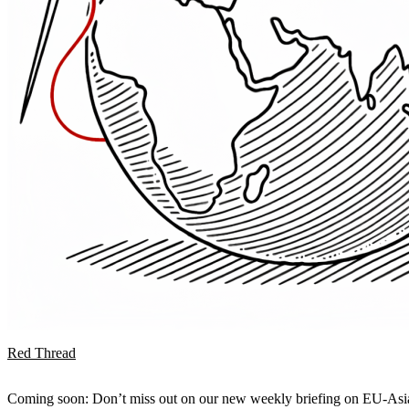
Red Thread
Coming soon: Don’t miss out on our new weekly briefing on EU-Asia 