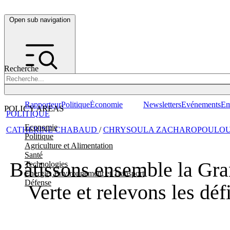
Open sub navigation
Recherche
Rapporteur
Politique
Économie
Newsletters
Evénements
Em
POLICY AREAS
POLITIQUE
Economie
CATHERINE CHABAUD
/
CHRYSOULA ZACHAROPOULO
Politique
Agriculture et Alimentation
Santé
Bâtissons ensemble la Gra
Technologies
Energie, Environnement et Transport
Défense
Verte et relevons les déf