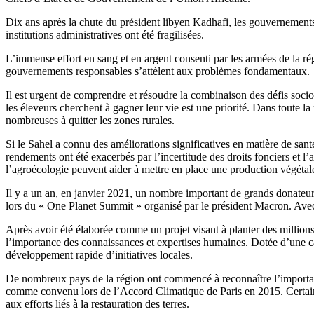
Dix ans après la chute du président libyen Kadhafi, les gouvernements d
institutions administratives ont été fragilisées.
L’immense effort en sang et en argent consenti par les armées de la ré
gouvernements responsables s’attèlent aux problèmes fondamentaux.
Il est urgent de comprendre et résoudre la combinaison des défis socio-
les éleveurs cherchent à gagner leur vie est une priorité. Dans toute la
nombreuses à quitter les zones rurales.
Si le Sahel a connu des améliorations significatives en matière de sa
rendements ont été exacerbés par l’incertitude des droits fonciers et l
l’agroécologie peuvent aider à mettre en place une production végétale
Il y a un an, en janvier 2021, un nombre important de grands donateur
lors du « One Planet Summit » organisé par le président Macron. Avec 
Après avoir été élaborée comme un projet visant à planter des millio
l’importance des connaissances et expertises humaines. Dotée d’une ca
développement rapide d’initiatives locales.
De nombreux pays de la région ont commencé à reconnaître l’importan
comme convenu lors de l’Accord Climatique de Paris en 2015. Certains p
aux efforts liés à la restauration des terres.