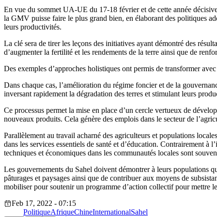
En vue du sommet UA-UE du 17-18 février et de cette année décisive po
la GMV puisse faire le plus grand bien, en élaborant des politiques adé
leurs productivités.
La clé sera de tirer les leçons des initiatives ayant démontré des résul
d’augmenter la fertilité et les rendements de la terre ainsi que de ren
Des exemples d’
approches
holistiques ont permis de transformer avec
Dans chaque cas, l’amélioration du régime foncier et de la gouvernanc
inversant rapidement la dégradation des terres et stimulant leurs produc
Ce processus permet la mise en place d’un cercle vertueux de développem
nouveaux produits. Cela génère des emplois dans le secteur de l’agricu
Parallèlement au travail acharné des agriculteurs et populations locale
dans les services essentiels de santé et d’éducation. Contrairement à l’
techniques et économiques dans les communautés locales sont souvent 
Les gouvernements du Sahel doivent démontrer à leurs populations qu’i
pâturages et paysages ainsi que de contribuer aux moyens de subsista
mobiliser pour soutenir un programme d’action collectif pour mettre le 
Feb 17, 2022 - 07:15
Politique
Afrique
Chine
International
Sahel