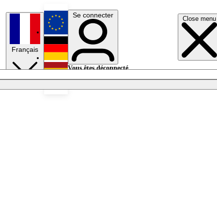
Se connecter
Close menu
English
Français
Deutsch
Vous êtes déconnecté.
Se connecter
Español
Lumières éteintes