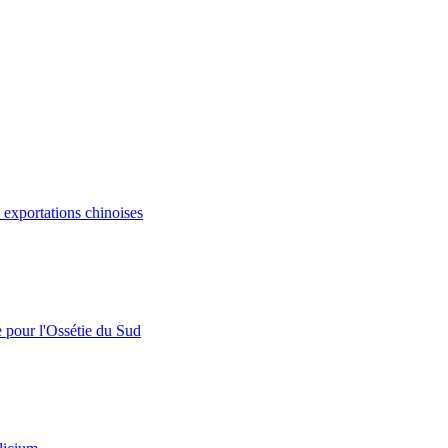
s exportations chinoises
e pour l'Ossétie du Sud