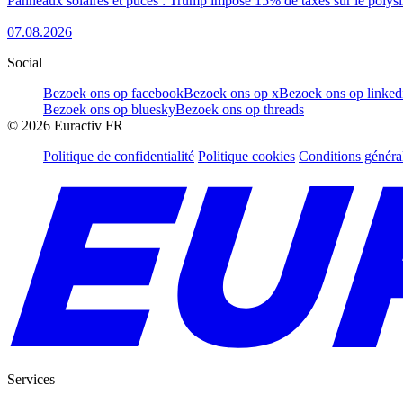
Panneaux solaires et puces : Trump impose 15% de taxes sur le polysi
07.08.2026
Social
Bezoek ons op facebook
Bezoek ons op x
Bezoek ons op linked
Bezoek ons op bluesky
Bezoek ons op threads
©
2026
Euractiv FR
Politique de confidentialité
Politique cookies
Conditions généra
Services