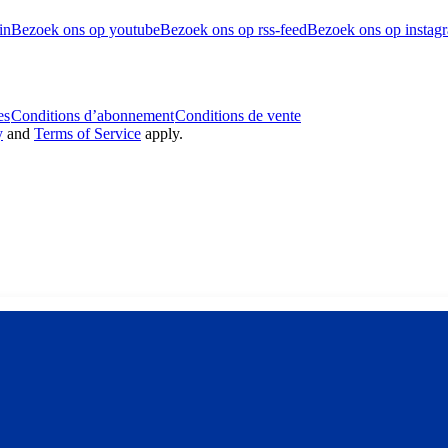
in
Bezoek ons op youtube
Bezoek ons op rss-feed
Bezoek ons op instag
es
Conditions d’abonnement
Conditions de vente
y
and
Terms of Service
apply.