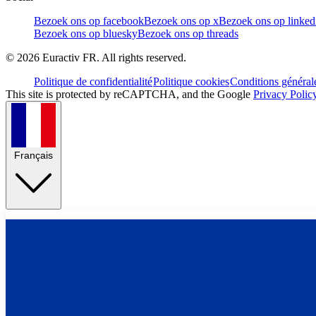
Bezoek ons op facebook
Bezoek ons op x
Bezoek ons op linked
Bezoek ons op bluesky
Bezoek ons op threads
©
2026
Euractiv FR. All rights reserved.
Politique de confidentialité
Politique cookies
Conditions général
This site is protected by reCAPTCHA, and the Google
Privacy Polic
Français