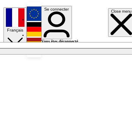
Se connecter
Close menu
English
Français
Deutsch
Vous êtes déconnecté.
Se connecter
Español
Lumières éteintes