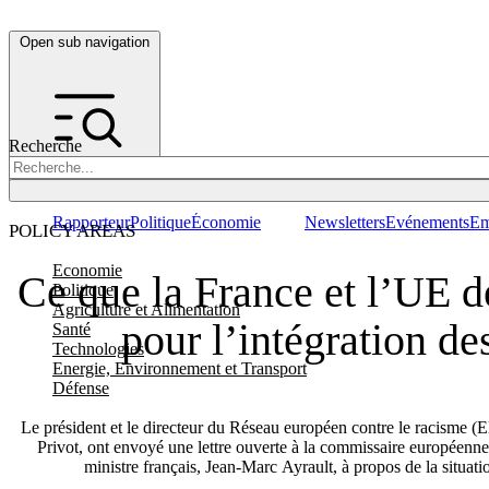
Open sub navigation
Recherche
Rapporteur
Politique
Économie
Newsletters
Evénements
Em
POLICY AREAS
Economie
Ce que la France et l’UE de
Politique
Agriculture et Alimentation
pour l’intégration d
Santé
Technologies
Energie, Environnement et Transport
Défense
Le président et le directeur du Réseau européen contre le racisme
Privot, ont envoyé une lettre ouverte à la commissaire européenn
ministre français, Jean-Marc Ayrault, à propos de la situa