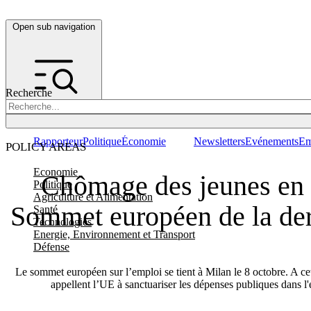
Open sub navigation
Recherche
Rapporteur
Politique
Économie
Newsletters
Evénements
Em
POLICY AREAS
Economie
Chômage des jeunes en 
Politique
Agriculture et Alimentation
Sommet européen de la der
Santé
Technologies
Energie, Environnement et Transport
Défense
Le sommet européen sur l’emploi se tient à Milan le 8 octobre. A ce
appellent l’UE à sanctuariser les dépenses publiques dans l'