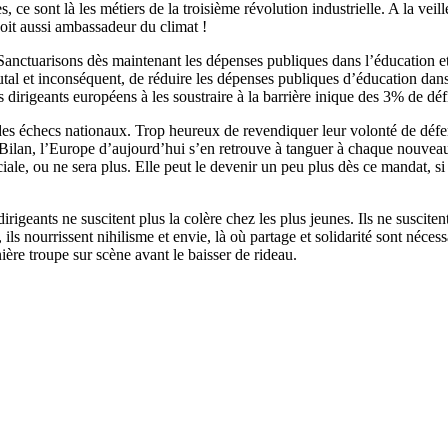
s, ce sont là les métiers de la troisième révolution industrielle. A la ve
soit aussi ambassadeur du climat !
r. Sanctuarisons dès maintenant les dépenses publiques dans l’éducation 
 brutal et inconséquent, de réduire les dépenses publiques d’éducation 
irigeants européens à les soustraire à la barrière inique des 3% de défi
lan des échecs nationaux. Trop heureux de revendiquer leur volonté de dé
Bilan, l’Europe d’aujourd’hui s’en retrouve à tanguer à chaque nouveau
ociale, ou ne sera plus. Elle peut le devenir un peu plus dès ce mandat, 
igeants ne suscitent plus la colère chez les plus jeunes. Ils ne suscitent
s, ils nourrissent nihilisme et envie, là où partage et solidarité sont né
ière troupe sur scène avant le baisser de rideau.