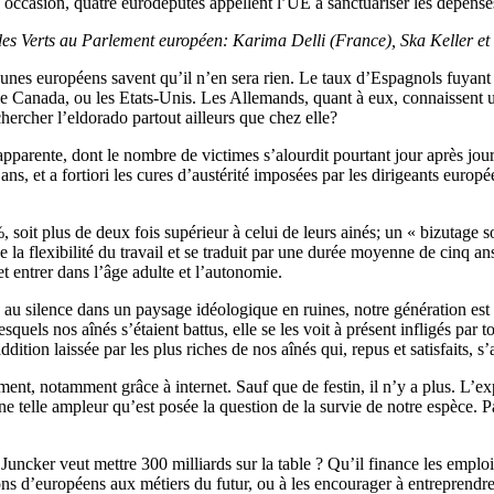
 occasion, quatre eurodéputés appellent l’UE à sanctuariser les dépenses
pe des Verts au Parlement européen: Karima Delli (France), Ska Keller
unes européens savent qu’il n’en sera rien. Le taux d’Espagnols fuyant 
 le Canada, ou les Etats-Unis. Les Allemands, quant à eux, connaissent un
ercher l’eldorado partout ailleurs que chez elle?
apparente, dont le nombre de victimes s’alourdit pourtant jour après jou
 ans, et a fortiori les cures d’austérité imposées par les dirigeants eur
 soit plus de deux fois supérieur à celui de leurs ainés; un « bizutage so
la flexibilité du travail et se traduit par une durée moyenne de cinq ans
et entrer dans l’âge adulte et l’autonomie.
te au silence dans un paysage idéologique en ruines, notre génération es
els nos aînés s’étaient battus, elle se les voit à présent infligés par to
ition laissée par les plus riches de nos aînés qui, repus et satisfaits, s’a
ment, notamment grâce à internet. Sauf que de festin, il n’y a plus. L
e telle ampleur qu’est posée la question de la survie de notre espèce. Pa
r Juncker veut mettre 300 milliards sur la table ? Qu’il finance les emp
ions d’européens aux métiers du futur, ou à les encourager à entreprend