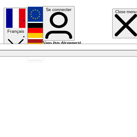
Se connecter
Close menu
English
Français
Deutsch
Vous êtes déconnecté.
Se connecter
Español
Lumières éteintes