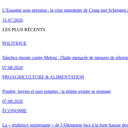
L’Espagne sous pression : la crise migratoire de Ceuta met Schengen 
31.07.2026
LES PLUS RÉCENTS
POLITIQUE
Sánchez riposte contre Meloni : l'Italie menacée de mesures de rétorsi
07.08.2026
PRO
AGRICULTURE & ALIMENTATION
Poulets, bovins et ours polaires : la grippe aviaire se propage
07.08.2026
ÉCONOMIE
La « résilience surprenante » de l'Allemagne face à la forte hausse de