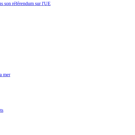
s son référendum sur l'UE
la mer
ts