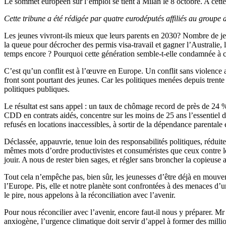
Le sommet européen sur l’emploi se tient à Milan le 8 octobre. A cette
Cette tribune a été rédigée par quatre eurodéputés affiliés au grou
Les jeunes vivront-ils mieux que leurs parents en 2030? Nombre de je
la queue pour décrocher des permis visa-travail et gagner l’Australie,
temps encore ? Pourquoi cette génération semble-t-elle condamnée à ch
C’est qu’un conflit est à l’œuvre en Europe. Un conflit sans violence 
front sont pourtant des jeunes. Car les politiques menées depuis trente
politiques publiques.
Le résultat est sans appel : un taux de chômage record de près de 24 %,
CDD en contrats aidés, concentre sur les moins de 25 ans l’essentiel de 
refusés en locations inaccessibles, à sortir de la dépendance parentale 
Déclassée, appauvrie, tenue loin des responsabilités politiques, rédui
mêmes mots d’ordre productivistes et consuméristes que ceux contre lesqu
jouir. A nous de rester bien sages, et régler sans broncher la copieuse add
Tout cela n’empêche pas, bien sûr, les jeunesses d’être déjà en mouve
l’Europe. Pis, elle et notre planète sont confrontées à des menaces d’un
le pire, nous appelons à la réconciliation avec l’avenir.
Pour nous réconcilier avec l’avenir, encore faut-il nous y préparer. M
anxiogène, l’urgence climatique doit servir d’appel à former des mill