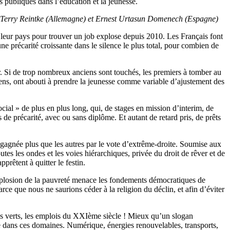
 publiques dans l’éducation et la jeunesse.
 et Terry Reintke (Allemagne) et Ernest Urtasun Domenech (Espagne)
leur pays pour trouver un job explose depuis 2010. Les Français font
e précarité croissante dans le silence le plus total, pour combien de
r. Si de trop nombreux anciens sont touchés, les premiers à tomber au
opéens, ont abouti à prendre la jeunesse comme variable d’ajustement des
cial » de plus en plus long, qui, de stages en mission d’interim, de
 de précarité, avec ou sans diplôme. Et autant de retard pris, de prêts
t gagnée plus que les autres par le vote d’extrême-droite. Soumise aux
utes les ondes et les voies hiérarchiques, privée du droit de rêver et de
pprêtent à quitter le festin.
’explosion de la pauvreté menace les fondements démocratiques de
rce que nous ne saurions céder à la religion du déclin, et afin d’éviter
lois verts, les emplois du XXIème siècle ! Mieux qu’un slogan
re dans ces domaines. Numérique, énergies renouvelables, transports,