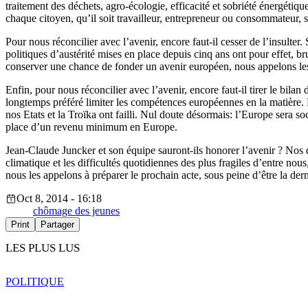
traitement des déchets, agro-écologie, efficacité et sobriété énergétique
chaque citoyen, qu’il soit travailleur, entrepreneur ou consommateur, 
Pour nous réconcilier avec l’avenir, encore faut-il cesser de l’insulte
politiques d’austérité mises en place depuis cinq ans ont pour effet,
conserver une chance de fonder un avenir européen, nous appelons les d
Enfin, pour nous réconcilier avec l’avenir, encore faut-il tirer le bi
longtemps préféré limiter les compétences européennes en la matière. 
nos Etats et la Troïka ont failli. Nul doute désormais: l’Europe sera s
place d’un revenu minimum en Europe.
Jean-Claude Juncker et son équipe sauront-ils honorer l’avenir ? Nos dir
climatique et les difficultés quotidiennes des plus fragiles d’entre nou
nous les appelons à préparer le prochain acte, sous peine d’être la dern
Oct 8, 2014 - 16:18
chômage des jeunes
Print
Partager
LES PLUS LUS
POLITIQUE