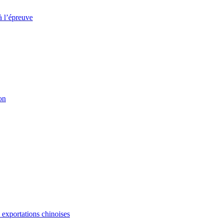
à l’épreuve
on
s exportations chinoises