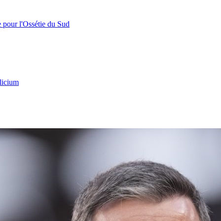
e pour l'Ossétie du Sud
licium