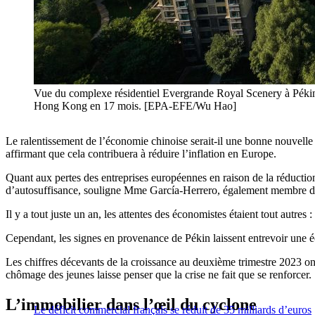
Vue du complexe résidentiel Evergrande Royal Scenery à Pékin,
Hong Kong en 17 mois. [EPA-EFE/Wu Hao]
Le ralentissement de l’économie chinoise serait-il une bonne nouvell
affirmant que cela contribuera à réduire l’inflation en Europe.
Quant aux pertes des entreprises européennes en raison de la réduction 
d’autosuffisance, souligne Mme García-Herrero, également membre du
Il y a tout juste un an, les attentes des économistes étaient tout autres
Cependant, les signes en provenance de Pékin laissent entrevoir une é
Les chiffres décevants de la croissance au deuxième trimestre 2023 ont
chômage des jeunes laisse penser que la crise ne fait que se renforcer.
L’immobilier dans l’œil du cyclone
Le déficit commercial français se réduit de 35 milliards d’euros