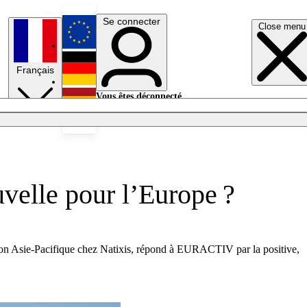
Se connecter
Close menu
English
Français
Deutsch
Vous êtes déconnecté.
Se connecter
Español
Lumières éteintes
velle pour l’Europe ?
gion Asie-Pacifique chez Natixis, répond à EURACTIV par la positive,