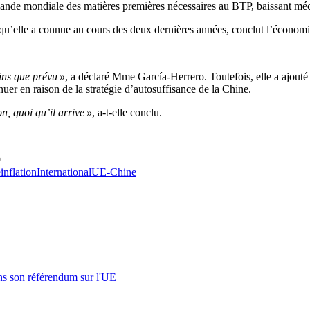
emande mondiale des matières premières nécessaires au BTP, baissant mé
re qu’elle a connue au cours des deux dernières années, conclut l’économi
ins que prévu »
, a déclaré Mme García-Herrero. Toutefois, elle a ajouté 
uer en raison de la stratégie d’autosuffisance de la Chine.
, quoi qu’il arrive »
, a-t-elle conclu.
9
e
inflation
International
UE-Chine
s son référendum sur l'UE