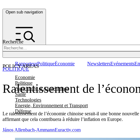
Open sub navigation
Recherche
Rapporteur
Politique
Économie
Newsletters
Evénements
Em
POLICY AREAS
POLITIQUE
Economie
Politique
Ralentissement de l’économ
Agriculture et Alimentation
Santé
Technologies
Energie, Environnement et Transport
Défense
Le ralentissement de l’économie chinoise serait-il une bonne nouvell
affirmant que cela contribuera à réduire l’inflation en Europe.
János Allenbach-Ammann
Euractiv.com