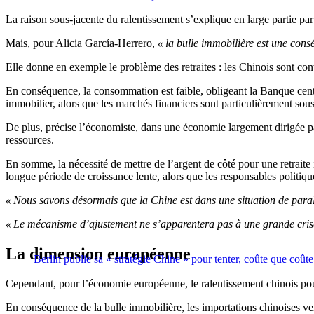
La raison sous-jacente du ralentissement s’explique en large partie par
Mais, pour Alicia García-Herrero,
« la bulle immobilière est une cons
Elle donne en exemple le problème des retraites : les Chinois sont contr
En conséquence, la consommation est faible, obligeant la Banque centr
immobilier, alors que les marchés financiers sont particulièrement sou
De plus, précise l’économiste, dans une économie largement dirigée par
ressources.
En somme, la nécessité de mettre de l’argent de côté pour une retra
longue période de croissance lente, alors que les responsables politiqu
« Nous savons désormais que la Chine est dans une situation de paral
« Le mécanisme d’ajustement ne s’apparentera pas à une grande crise, 
La dimension européenne
Berlin publie sa « stratégie Chine » pour tenter, coûte que coût
Cependant, pour l’économie européenne, le ralentissement chinois pour
En conséquence de la bulle immobilière, les importations chinoises ve