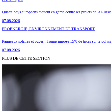
Quatre pays européens mettent en garde contre les projets de la Russi
07.08.2026
PRO
ENERGIE, ENVIRONNEMENT ET TRANSPORT
Panneaux solaires et puces : Trump impose 15% de taxes sur le polysi
07.08.2026
PLUS DE CETTE SECTION