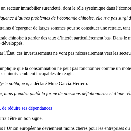
 un secteur immobilier surendetté, dont le rôle systémique dans l’économ
équence d’autres problèmes de l’économie chinoise, elle n’a pas surgi 
aints d’épargner de larges sommes pour se constituer une retraite, tant le
ale chinoise à garder des taux d’intérêt particulièrement bas. Dans le m
s-développés.
 l’État, ces investissements ne vont pas nécessairement vers les secteur
ite implique que la consommation ne peut pas fonctionner comme un mot
es chinois semblent incapables de réagir.
ysie politique »
, a déclaré Mme García-Herrero.
mais prendra plutôt la forme de pressions déflationnistes et d’une rédu
e, de réduire ses dépendances
rait être un bon signe.
rs l’Union européenne deviennent moins chères pour les entreprises du Vi