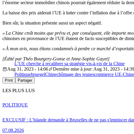
l’énorme secteur immobilier chinois pourrait également réduire la d
La baisse des prix aiderait l’UE à lutter contre l’inflation due à l’off
Bien sûr, la situation présente aussi un aspect négatif.
« La Chine croît moins que prévu et, par conséquent, elle importe mo
chinoises en provenance de l’UE étaient de facto susceptibles de dimin
« À mon avis, nous étions condamnés à perdre ce marché d’exportation
[Édité par Théo Bourgery-Gonse et Anne-Sophie Gayet]
L’UE cherche à recalibrer sa stratégie vis-à-vis de la Chine
Aug 31, 2023 - 14:06
Dernière mise à jour: Aug 31, 2023 - 14:3
Politique
bruegel
Chine
chômage des jeunes
commerce UE-Chin
Print
Partager
LES PLUS LUS
POLITIQUE
EXCLUSIF : L'Islande demande à Bruxelles de ne pas s'immiscer dan
07.08.2026