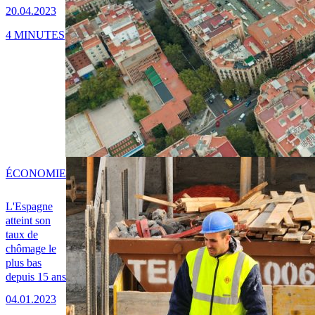
20.04.2023
4 MINUTES
ÉCONOMIE
L'Espagne
atteint son
taux de
chômage le
plus bas
depuis 15 ans
04.01.2023