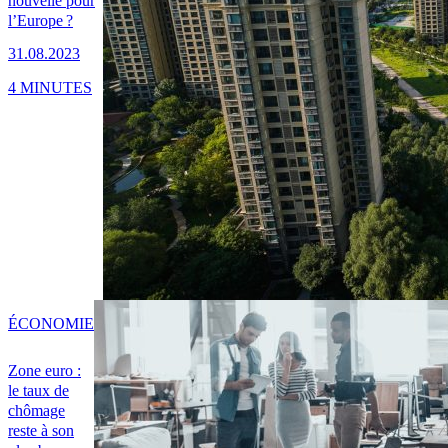
nouvelle pour
l’Europe ?
31.08.2023
4 MINUTES
ÉCONOMIE
Zone euro :
le taux de
chômage
reste à son