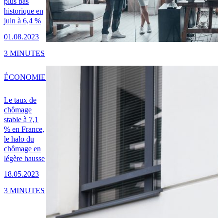
plus bas
historique en
juin à 6,4 %
01.08.2023
3 MINUTES
ÉCONOMIE
Le taux de
chômage
stable à 7,1
% en France,
le halo du
chômage en
légère hausse
18.05.2023
3 MINUTES