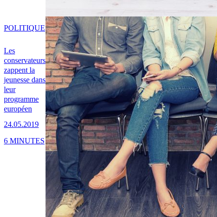
POLITIQUE
Les
conservateurs
zappent la
jeunesse dans
leur
programme
européen
24.05.2019
6 MINUTES