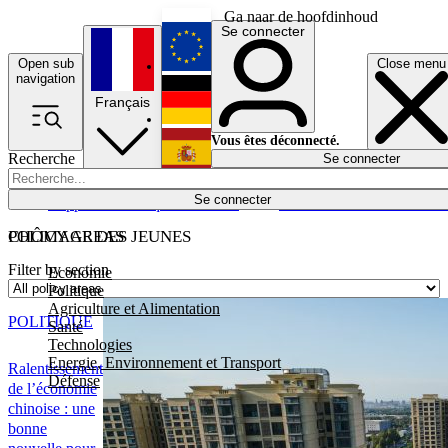
Ga naar de hoofdinhoud
Se connecter
Open sub
Close menu
English
navigation
Français
Deutsch
Vous êtes déconnecté.
Recherche
Se connecter
Español
Lumières éteintes
Se connecter
Rapporteur
Politique
Économie
Newsletters
Evénements
Em
POLICY AREAS
CHÔMAGE DES JEUNES
Filter by section
Economie
Politique
Agriculture et Alimentation
POLITIQUE
Santé
Technologies
Energie, Environnement et Transport
Ralentissement
Défense
de l’économie
chinoise : une
bonne