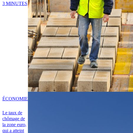
3 MINUTES
ÉCONOMIE
Le taux de
chômage de
la zone euro,
qui a atteint