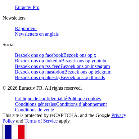
Euractiv Pro
Newsletters
Rapporteur
Newsletters en anglais
Social
Bezoek ons op facebook
Bezoek ons op x
Bezoek ons op linkedin
Bezoek ons op youtube
Bezoek ons op rss-feed
Bezoek ons op instagram
Bezoek ons op mastodon
Bezoek ons op telegram
Bezoek ons op bluesky
Bezoek ons op threads
©
2026
Euractiv FR. All rights reserved.
Politique de confidentialité
Politique cookies
Conditions générales
Conditions d’abonnement
Conditions de vente
This site is protected by reCAPTCHA, and the Google
Privacy
Policy
and
Terms of Service
apply.