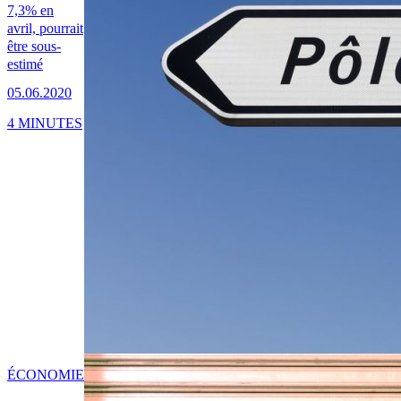
7,3% en
avril, pourrait
être sous-
estimé
05.06.2020
4 MINUTES
ÉCONOMIE