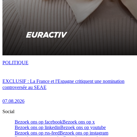
POLITIQUE
EXCLUSIF : La France et l'Espagne critiquent une nomination
controversée au SEAE
07.08.2026
Social
Bezoek ons op facebook
Bezoek ons op x
Bezoek ons op linkedin
Bezoek ons op youtube
Bezoek ons op rss-feed
Bezoek ons op instagram