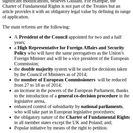
significant modifications, believes Giuliani. For example, the
Charter of Fundamental Rights is not part of the Treaties but an
article provides it with an obligatory legal value by defining its range
of application.
The main reforms are the following:
A
President of the Council
appointed for two and a half
years;
a
High Representative for Foreign Affairs
and Security
Policy
who will have the same prerogatives as the Union’s
Foreign Minister and will be a vice president of the European
Commission;
the
double majority
system will be used for decisions taken
by the Council of Ministers as of 2014;
the
number of European Commissioners
will be reduced
from 27 to 18 as of 2014;
an increase in the powers of the European Parliament, thanks
to the introduction of a
general co-decision procedure
in the
legislative arena,
enhanced control of subsidiarity by
national parliaments
,
who will take part in European legislative procedures;
the obligatory nature of the
Charter of Fundamental Rights
in all member states except the UK and Poland; and;
Popular initiative by means of the right to petition.