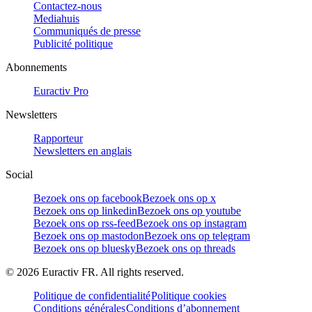
Contactez-nous
Mediahuis
Communiqués de presse
Publicité politique
Abonnements
Euractiv Pro
Newsletters
Rapporteur
Newsletters en anglais
Social
Bezoek ons op facebook
Bezoek ons op x
Bezoek ons op linkedin
Bezoek ons op youtube
Bezoek ons op rss-feed
Bezoek ons op instagram
Bezoek ons op mastodon
Bezoek ons op telegram
Bezoek ons op bluesky
Bezoek ons op threads
©
2026
Euractiv FR. All rights reserved.
Politique de confidentialité
Politique cookies
Conditions générales
Conditions d’abonnement