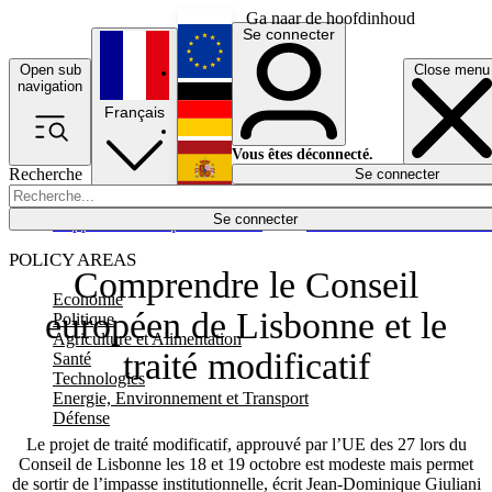
Ga naar de hoofdinhoud
Se connecter
Open sub
Close menu
English
navigation
Français
Deutsch
Vous êtes déconnecté.
Recherche
Se connecter
Español
Lumières éteintes
Se connecter
Rapporteur
Politique
Économie
Newsletters
Evénements
Em
POLICY AREAS
Comprendre le Conseil
Economie
européen de Lisbonne et le
Politique
Agriculture et Alimentation
traité modificatif
Santé
Technologies
Energie, Environnement et Transport
Défense
Le projet de traité modificatif, approuvé par l’UE des 27 lors du
Conseil de Lisbonne les 18 et 19 octobre est modeste mais permet
de sortir de l’impasse institutionnelle, écrit Jean-Dominique Giuliani