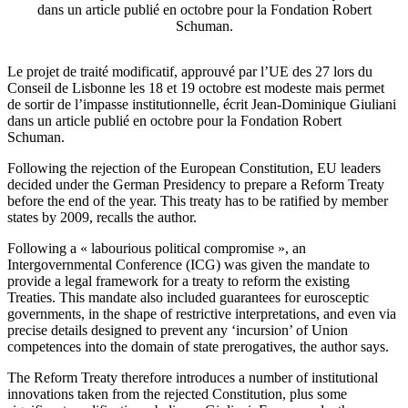
dans un article publié en octobre pour la Fondation Robert
Schuman.
Le projet de traité modificatif, approuvé par l’UE des 27 lors du
Conseil de Lisbonne les 18 et 19 octobre est modeste mais permet
de sortir de l’impasse institutionnelle, écrit Jean-Dominique Giuliani
dans un article publié en octobre pour la Fondation Robert
Schuman.
Following the rejection of the European Constitution, EU leaders
decided under the German Presidency to prepare a Reform Treaty
before the end of the year. This treaty has to be ratified by member
states by 2009, recalls the author.
Following a « labourious political compromise », an
Intergovernmental Conference (ICG) was given the mandate to
provide a legal framework for a treaty to reform the existing
Treaties. This mandate also included guarantees for eurosceptic
governments, in the shape of restrictive interpretations, and even via
precise details designed to prevent any ‘incursion’ of Union
competences into the domain of state prerogatives, the author says.
The Reform Treaty therefore introduces a number of institutional
innovations taken from the rejected Constitution, plus some