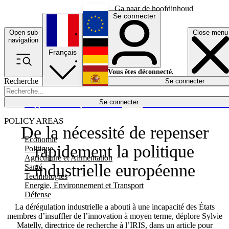
Ga naar de hoofdinhoud
Se connecter
Open sub
Close menu
English
navigation
Français
Deutsch
Vous êtes déconnecté.
Recherche
Se connecter
Español
Lumières éteintes
Se connecter
Rapporteur
Politique
Économie
Newsletters
Evénements
Em
POLICY AREAS
De la nécessité de repenser
Economie
rapidement la politique
Politique
Agriculture et Alimentation
industrielle européenne
Santé
Technologies
Energie, Environnement et Transport
Défense
La dérégulation industrielle a abouti à une incapacité des États
membres d’insuffler de l’innovation à moyen terme, déplore Sylvie
Matelly, directrice de recherche à l’IRIS, dans un article pour