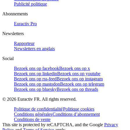
Publicité politique
Abonnements
Euractiv Pro
Newsletters
Rapporteur
Newsletters en anglais
Social
Bezoek ons op facebook
Bezoek ons op x
Bezoek ons op linkedin
Bezoek ons op youtube
Bezoek ons op rss-feed
Bezoek ons op instagram
Bezoek ons op mastodon
Bezoek ons op telegram
Bezoek ons op bluesky
Bezoek ons op threads
©
2026
Euractiv FR. All rights reserved.
Politique de confidentialité
Politique cookies
Conditions générales
Conditions d’abonnement
Conditions de vente
This site is protected by reCAPTCHA, and the Google
Privacy
Policy
and
Terms of Service
apply.