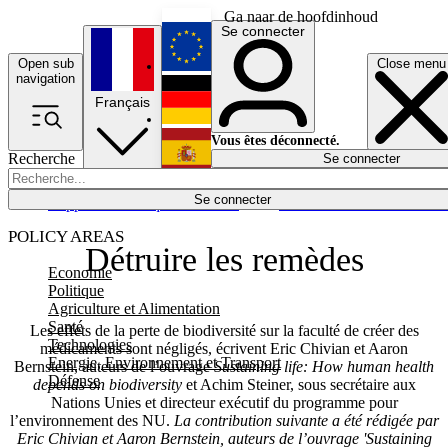
Ga naar de hoofdinhoud
Se connecter
Open sub
Close menu
English
navigation
Français
Deutsch
Vous êtes déconnecté.
Recherche
Se connecter
Español
Lumières éteintes
Se connecter
Rapporteur
Politique
Économie
Newsletters
Evénements
Em
POLICY AREAS
Détruire les remèdes
Economie
Politique
Agriculture et Alimentation
Santé
Les effets de la perte de biodiversité sur la faculté de créer des
Technologies
médicaments sont négligés, écrivent Eric Chivian et Aaron
Energie, Environnement et Transport
Bernstein, auteurs de l’ouvrage
Sustaining life: How human health
Défense
depends on biodiversity
et Achim Steiner, sous secrétaire aux
Nations Unies et directeur exécutif du programme pour
l’environnement des NU.
La contribution suivante a été rédigée par
Eric Chivian et Aaron Bernstein, auteurs de l’ouvrage
'Sustaining