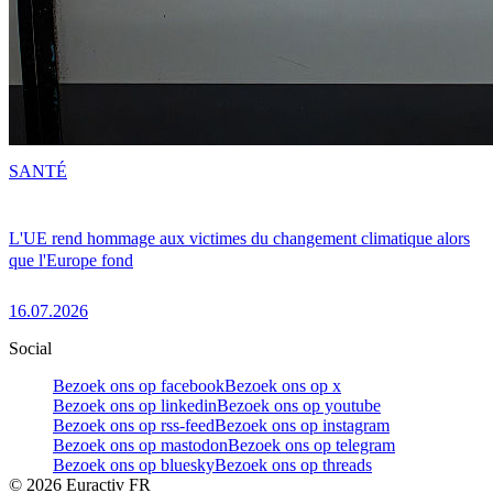
SANTÉ
L'UE rend hommage aux victimes du changement climatique alors
que l'Europe fond
16.07.2026
Social
Bezoek ons op facebook
Bezoek ons op x
Bezoek ons op linkedin
Bezoek ons op youtube
Bezoek ons op rss-feed
Bezoek ons op instagram
Bezoek ons op mastodon
Bezoek ons op telegram
Bezoek ons op bluesky
Bezoek ons op threads
©
2026
Euractiv FR