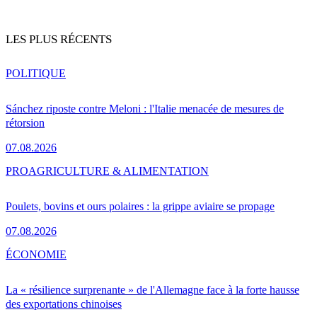
LES PLUS RÉCENTS
POLITIQUE
Sánchez riposte contre Meloni : l'Italie menacée de mesures de
rétorsion
07.08.2026
PRO
AGRICULTURE & ALIMENTATION
Poulets, bovins et ours polaires : la grippe aviaire se propage
07.08.2026
ÉCONOMIE
La « résilience surprenante » de l'Allemagne face à la forte hausse
des exportations chinoises