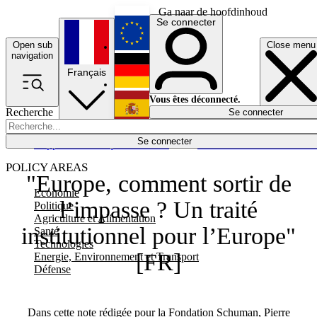
Ga naar de hoofdinhoud
Se connecter
Open sub
Close menu
English
navigation
Français
Deutsch
Vous êtes déconnecté.
Recherche
Se connecter
Español
Lumières éteintes
Se connecter
Rapporteur
Politique
Économie
Newsletters
Evénements
Em
POLICY AREAS
"Europe, comment sortir de
Economie
l’impasse ? Un traité
Politique
Agriculture et Alimentation
institutionnel pour l’Europe"
Santé
Technologies
[FR]
Energie, Environnement et Transport
Défense
Dans cette note rédigée pour la Fondation Schuman, Pierre