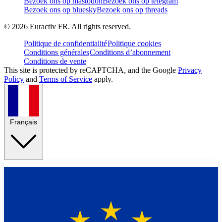
Bezoek ons op mastodon
Bezoek ons op telegram
Bezoek ons op bluesky
Bezoek ons op threads
©
2026
Euractiv FR. All rights reserved.
Politique de confidentialité
Politique cookies
Conditions générales
Conditions d’abonnement
Conditions de vente
This site is protected by reCAPTCHA, and the Google
Privacy
Policy
and
Terms of Service
apply.
Français