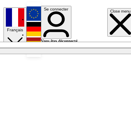
Se connecter
Close menu
English
Français
Deutsch
Vous êtes déconnecté.
Se connecter
Español
Lumières éteintes