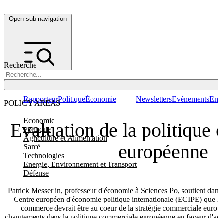
Open sub navigation
Recherche
Rapporteur
Politique
Économie
Newsletters
Evénements
Em
POLICY AREAS
Economie
Evaluation de la politiqu
Politique
Agriculture et Alimentation
européenne
Santé
Technologies
Energie, Environnement et Transport
Défense
Patrick Messerlin, professeur d'économie à Sciences Po, soutient dans
Centre européen d'économie politique internationale (ECIPE) que la 
commerce devrait être au coeur de la stratégie commerciale europ
changements dans la politique commerciale européenne en faveur d'acc