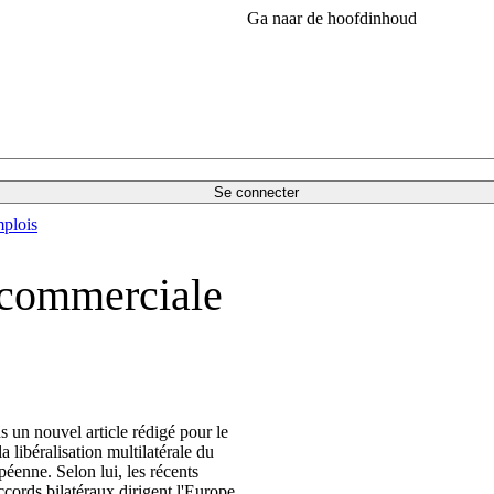
Ga naar de hoofdinhoud
Se connecter
plois
e commerciale
 un nouvel article rédigé pour le
libéralisation multilatérale du
éenne. Selon lui, les récents
ords bilatéraux dirigent l'Europe