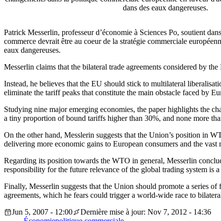
dans des eaux dangereuses.
Patrick Messerlin, professeur d’économie à Sciences Po, soutient dans 
commerce devrait être au coeur de la stratégie commerciale européenn
eaux dangereuses.
Messerlin claims that the bilateral trade agreements considered by the 
Instead, he believes that the EU should stick to multilateral liberalis
eliminate the tariff peaks that constitute the main obstacle faced by E
Studying nine major emerging economies, the paper highlights the chan
a tiny proportion of bound tariffs higher than 30%, and none more t
On the other hand, Messlerin suggests that the Union’s position in WTO
delivering more economic gains to European consumers and the vast m
Regarding its position towards the WTO in general, Messerlin conclud
responsibility for the future relevance of the global trading system is a
Finally, Messerlin suggests that the Union should promote a series of f
agreements, which he fears could trigger a world-wide race to bilater
Jun 5, 2007 - 12:00
Dernière mise à jour: Nov 7, 2012 - 14:36
Économie
politique commerciale