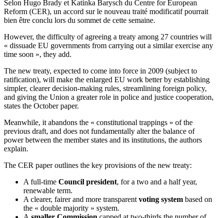
Selon Hugo Brady et Katinka Barysch du Centre for European
Reform (CER), un accord sur le nouveau traité modificatif pourrait
bien être conclu lors du sommet de cette semaine.
However, the difficulty of agreeing a treaty among 27 countries will
« dissuade EU governments from carrying out a similar exercise any
time soon », they add.
The new treaty, expected to come into force in 2009 (subject to
ratification), will make the enlarged EU work better by establishing
simpler, clearer decision-making rules, streamlining foreign policy,
and giving the Union a greater role in police and justice cooperation,
states the October paper.
Meanwhile, it abandons the « constitutional trappings » of the
previous draft, and does not fundamentally alter the balance of
power between the member states and its institutions, the authors
explain.
The CER paper outlines the key provisions of the new treaty:
A full-time
Council president
, for a two and a half year,
renewable term.
A clearer, fairer and more transparent
voting system
based on
the « double majority » system.
A
smaller Commission
capped at two-thirds the number of