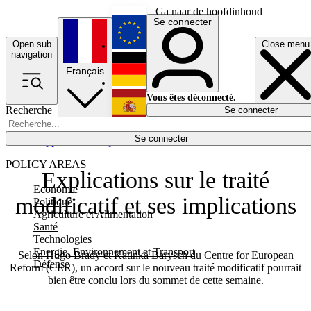
Ga naar de hoofdinhoud
Se connecter
Open sub
Close menu
English
navigation
Français
Deutsch
Vous êtes déconnecté.
Recherche
Se connecter
Español
Lumières éteintes
Se connecter
Rapporteur
Politique
Économie
Newsletters
Evénements
Em
POLICY AREAS
Explications sur le traité
Economie
modificatif et ses implications
Politique
Agriculture et Alimentation
Santé
Technologies
Energie, Environnement et Transport
Selon Hugo Brady et Katinka Barysch du Centre for European
Défense
Reform (CER), un accord sur le nouveau traité modificatif pourrait
bien être conclu lors du sommet de cette semaine.