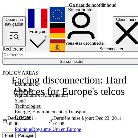
Ga naar de hoofdinhoud
Se connecter
Open sub
Close menu
English
navigation
Français
Deutsch
Vous êtes déconnecté.
Recherche
Se connecter
Español
Lumières éteintes
Se connecter
Rapporteur
Politique
Économie
Newsletters
Evénements
Em
POLICY AREAS
Facing disconnection: Hard
Economie
choices for Europe's telcos
Politique
Agriculture et Alimentation
Santé
Technologies
Energie, Environnement et Transport
Défense
Dec 18, 2001 -
Dernière mise à jour: Dec 23, 2011 -
00:00
01:08
Politique
Royaume-Uni en Europe
Print
Partager