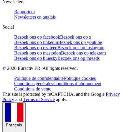
Newsletters
Rapporteur
Newsletters en anglais
Social
Bezoek ons op facebook
Bezoek ons op x
Bezoek ons op linkedin
Bezoek ons op youtube
Bezoek ons op rss-feed
Bezoek ons op instagram
Bezoek ons op mastodon
Bezoek ons op telegram
Bezoek ons op bluesky
Bezoek ons op threads
©
2026
Euractiv FR. All rights reserved.
Politique de confidentialité
Politique cookies
Conditions générales
Conditions d’abonnement
Conditions de vente
This site is protected by reCAPTCHA, and the Google
Privacy
Policy
and
Terms of Service
apply.
Français