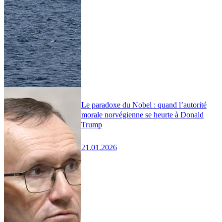
Le paradoxe du Nobel : quand l’autorité
morale norvégienne se heurte à Donald
Trump
21.01.2026