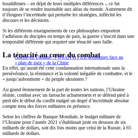
bouddhistes – en dépit de leurs multiples différences -, ce fut
toujours de se rendre insensible aux aléas du monde. Autrement dit
d’éloigner l’incertitude qui perturbe les stratégies, infléchit les
discours et les décisions.
Si les différents enseignements de ces philosophes emportent
l’adhésion de disciples en temps de paix, la guerre s’inscrit dans une
temporalité différente qui requiert une ténacité sans faille.
La ténacité au cœur du combat
Guerre en Ukraine : l’OTAN et l’UE sceptiques face au
« plan de paix » de la Chine
En effet, qu’aurait été cette condamnation internationale sans la
persévérance, la résistance et la volonté inégalée de combattre, et le
« jusqu’auboutisme » du peuple ukrainien ?
Au grand étonnement de la part de toutes les nations, l’Ukraine
résiste, combat avec un farouche acharnement et se défend pied à
pied dès le début du conflit malgré un degré d’incertitude absolue
compte tenu des forces militaires en présence.
Selon les chiffres de Banque Mondiale, le budget militaire de
l’Ukraine pour l’année 2021 s’établissait juste en dessous de six
milliards de dollars, soit dix fois moins que celui de la Russie, à 65
milliards de dollars.