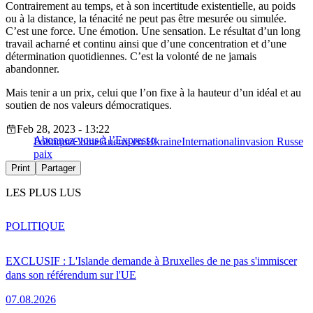
Contrairement au temps, et à son incertitude existentielle, au poids
ou à la distance, la ténacité ne peut pas être mesurée ou simulée.
C’est une force. Une émotion. Une sensation. Le résultat d’un long
travail acharné et continu ainsi que d’une concentration et d’une
détermination quotidiennes. C’est la volonté de ne jamais
abandonner.
Mais tenir a un prix, celui que l’on fixe à la hauteur d’un idéal et au
soutien de nos valeurs démocratiques.
Feb 28, 2023 - 13:22
Abonnez-vous à l’Expresso
Politique
Chine
Guerre en Ukraine
International
invasion Russe
paix
Print
Partager
LES PLUS LUS
POLITIQUE
EXCLUSIF : L'Islande demande à Bruxelles de ne pas s'immiscer
dans son référendum sur l'UE
07.08.2026