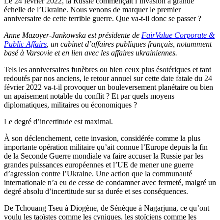
Le 24 février 2022, la Russie commençait l’invasion à grande
échelle de l’Ukraine. Nous venons de marquer le premier
anniversaire de cette terrible guerre. Que va-t-il donc se passer ?
Anne Mazoyer-Jankowska est présidente de
FairValue Corporate &
Public Affairs
, un cabinet d’affaires publiques français, notamment
basé à Varsovie et en lien avec les affaires ukrainiennes.
Tels les anniversaires funèbres ou bien ceux plus ésotériques et tant
redoutés par nos anciens, le retour annuel sur cette date fatale du 24
février 2022 va-t-il provoquer un bouleversement planétaire ou bien
un apaisement notable du conflit ? Et par quels moyens
diplomatiques, militaires ou économiques ?
Le degré d’incertitude est maximal.
À son déclenchement, cette invasion, considérée comme la plus
importante opération militaire qu’ait connue l’Europe depuis la fin
de la Seconde Guerre mondiale va faire accuser la Russie par les
grandes puissances européennes et l’UE de mener une guerre
d’agression contre l’Ukraine. Une action que la communauté
internationale n’a eu de cesse de condamner avec fermeté, malgré un
degré absolu d’incertitude sur sa durée et ses conséquences.
De Tchouang Tseu à Diogène, de Sénèque à Nāgārjuna, ce qu’ont
voulu les taoïstes comme les cyniques, les stoïciens comme les