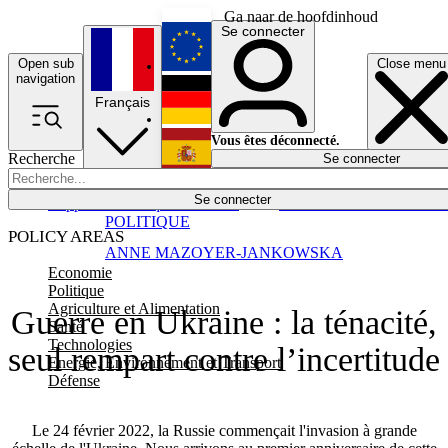
Ga naar de hoofdinhoud
Se connecter
Open sub
Close menu
English
navigation
Français
Deutsch
Vous êtes déconnecté.
Recherche
Se connecter
Español
Lumières éteintes
Se connecter
Rapporteur
Politique
Économie
Newsletters
Evénements
Em
POLITIQUE
POLICY AREAS
ANNE MAZOYER-JANKOWSKA
Economie
Politique
Agriculture et Alimentation
Guerre en Ukraine : la ténacité,
Santé
Technologies
seul rempart contre l’incertitude
Energie, Environnement et Transport
Défense
Le 24 février 2022, la Russie commençait l'invasion à grande