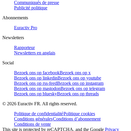
Communiqués de presse
Publicité politique
Abonnements
Euractiv Pro
Newsletters
Rapporteur
Newsletters en anglais
Social
Bezoek ons op facebook
Bezoek ons op x
Bezoek ons op linkedin
Bezoek ons op youtube
Bezoek ons op rss-feed
Bezoek ons op instagram
Bezoek ons op mastodon
Bezoek ons op telegram
Bezoek ons op bluesky
Bezoek ons op threads
©
2026
Euractiv FR. All rights reserved.
Politique de confidentialité
Politique cookies
Conditions générales
Conditions d’abonnement
Conditions de vente
This site is protected by reCAPTCHA, and the Google
Privacy