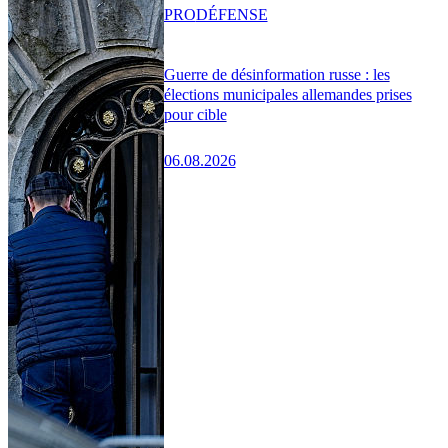
PRO
DÉFENSE
Guerre de désinformation russe : les
élections municipales allemandes prises
pour cible
06.08.2026