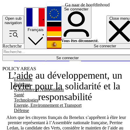
Ga naar de hoofdinhoud
Se connecter
Open sub
Close menu
English
navigation
Français
Deutsch
Vous êtes déconnecté.
Recherche
Se connecter
Español
Lumières éteintes
Se connecter
Rapporteur
Politique
Économie
Newsletters
Evénements
Em
POLICY AREAS
L’aide au développement, un
Economie
levier pour la solidarité et la
Politique
Agriculture et Alimentation
responsabilité
Santé
Technologies
Energie, Environnement et Transport
Défense
Alors que les citoyens français du Benelux s’apprêtent à élire leur
premier représentant à l’Assemblée nationale française, Perrine
Ledan, la candidate des Verts, considère le maintien de l’aide au