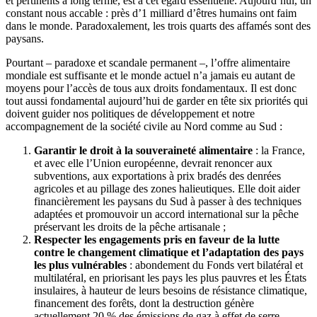
et pertinents à long terme, est à cet égard essentielle. Aujourd’hui, un
constant nous accable : près d’1 milliard d’êtres humains ont faim
dans le monde. Paradoxalement, les trois quarts des affamés sont des
paysans.
Pourtant – paradoxe et scandale permanent –, l’offre alimentaire
mondiale est suffisante et le monde actuel n’a jamais eu autant de
moyens pour l’accès de tous aux droits fondamentaux. Il est donc
tout aussi fondamental aujourd’hui de garder en tête six priorités qui
doivent guider nos politiques de développement et notre
accompagnement de la société civile au Nord comme au Sud :
Garantir le droit à la souveraineté alimentaire
: la France,
et avec elle l’Union européenne, devrait renoncer aux
subventions, aux exportations à prix bradés des denrées
agricoles et au pillage des zones halieutiques. Elle doit aider
financièrement les paysans du Sud à passer à des techniques
adaptées et promouvoir un accord international sur la pêche
préservant les droits de la pêche artisanale ;
Respecter les engagements pris en faveur de la lutte
contre le changement climatique et l’adaptation des pays
les plus vulnérables
: abondement du Fonds vert bilatéral et
multilatéral, en priorisant les pays les plus pauvres et les États
insulaires, à hauteur de leurs besoins de résistance climatique,
financement des forêts, dont la destruction génère
actuellement 20 % des émissions de gaz à effet de serre,