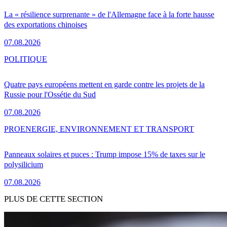
La « résilience surprenante » de l'Allemagne face à la forte hausse
des exportations chinoises
07.08.2026
POLITIQUE
Quatre pays européens mettent en garde contre les projets de la
Russie pour l'Ossétie du Sud
07.08.2026
PRO
ENERGIE, ENVIRONNEMENT ET TRANSPORT
Panneaux solaires et puces : Trump impose 15% de taxes sur le
polysilicium
07.08.2026
PLUS DE CETTE SECTION