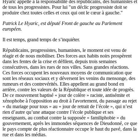
Hyaric appelle à la responsabilité des républicains, des humanistes et
de tous les progressistes. Pour lui "un déclic progressiste doit se
produire chez toutes celles et ceux qui ont le cœur à gauche."
Patrick L
e Hyaric, est député Front de gauche au Parlement
européen.
Il est temps, grand temps de s’inquiéter.
Républicains, progressistes, humanistes, le moment est venu de
réagir et de nous mobiliser. Des forces aux habits noirs prospèrent
dans les fentes de la crise et défilent, depuis trois semaines
consécutives, dans les rues de nos villes. Sans grandes réactions.
Ces forces occupent les nouveaux moyens de communication que
sont les réseaux sociaux et y déversent les venins du mensonge, des
rumeurs et des contrevérités. Elles appellent au grand bond en
arrière, contre les valeurs de la République et toute idée de progrès.
De ce mouvement baptisé « jour de colère » raciste, antisémite et
xénophobe à l'opposition au droit à l'avortement, du passage au rejet
« du mariage pour tous » au « jour de retrait de l’école », qui n’est
rien d’autre qu’une attaque contre l’école publique et ses
enseignants, au combat contre la supposée «
familiphobie
» du
gouvernement, après les immondes séquences de
Dieudonné
, ce que
le pays compte de plus réactionnaire occupe le haut du pavé, dans la
rue et dans les médias.