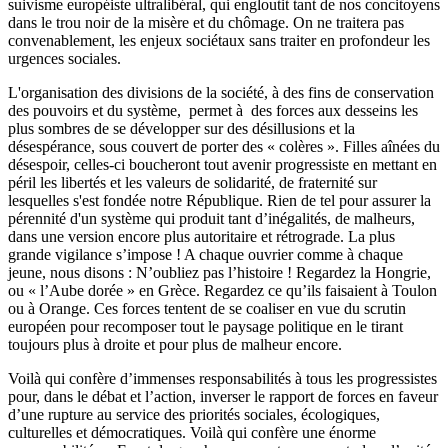
suivisme
européiste
ultralibéral
, qui engloutit tant de nos concitoyens
dans le trou noir de la misère et du chômage. On ne traitera pas
convenablement, les enjeux
sociétaux
sans traiter en profondeur les
urgences sociales.
L'organisation des divisions de la société, à des fins de conservation
des pouvoirs et du système, permet à des forces aux desseins les
plus sombres de se développer sur des désillusions et la
désespérance
, sous couvert de porter des « colères ». Filles aînées du
désespoir, celles-ci boucheront tout avenir progressiste en mettant en
péril les libertés et les valeurs de solidarité, de fraternité sur
lesquelles s'est fondée notre République. Rien de tel pour assurer la
pérennité d'un système qui produit tant d’inégalités, de malheurs,
dans une version encore plus autoritaire et rétrograde. La plus
grande vigilance s’impose ! A chaque ouvrier comme à chaque
jeune, nous disons : N’oubliez pas l’histoire ! Regardez la Hongrie,
ou « l’Aube dorée » en Grèce. Regardez ce qu’ils faisaient à
Toulon
ou à Orange. Ces forces tentent de se coaliser en vue du scrutin
européen pour recomposer tout le paysage politique en le tirant
toujours plus à droite et pour plus de malheur encore.
Voilà qui confère d’immenses responsabilités à tous les progressistes
pour, dans le débat et l’action, inverser le rapport de forces en faveur
d’une rupture au service des priorités sociales, écologiques,
culturelles et démocratiques. Voilà qui confère une énorme