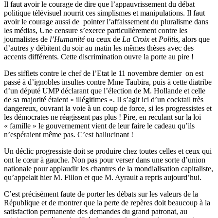
Il faut avoir le courage de dire que l’appauvrissement du débat
politique télévisuel nourrit ces
simplismes
et manipulations. Il faut
avoir le courage aussi de pointer l’affaissement du pluralisme dans
les médias, Une censure s’exerce particulièrement contre les
journalistes de
l’Humanité
ou ceux de
La Croix
et
Politis
, alors que
d’autres y débitent du soir au matin les mêmes thèses avec des
accents différents. Cette discrimination ouvre la porte au pire !
Des sifflets contre le chef de l’Etat le 11 novembre dernier on est
passé à d’ignobles insultes contre Mme
Taubira
, puis à cette diatribe
d’un député
UMP
déclarant que l’élection de M. Hollande et celle
de sa majorité étaient « illégitimes ». Il s’agit ici d’un cocktail très
dangereux, ouvrant la voie à un coup de force, si les progressistes et
les démocrates ne réagissent pas plus ! Pire, en reculant sur la loi
« famille » le gouvernement vient de leur faire le cadeau qu’ils
n’espéraient même pas. C’est hallucinant !
Un déclic progressiste doit se produire chez toutes celles et ceux qui
ont le
cœur
à gauche. Non pas pour verser dans une sorte d’union
nationale pour applaudir les chantres de la
mondialisation
capitaliste,
qu’appelait hier M.
Fillon
et que M.
Ayrault
a repris aujourd’hui.
C’est précisément faute de porter les débats sur les valeurs de la
République et de montrer que la perte de repères doit beaucoup à la
satisfaction permanente des demandes du grand patronat, au