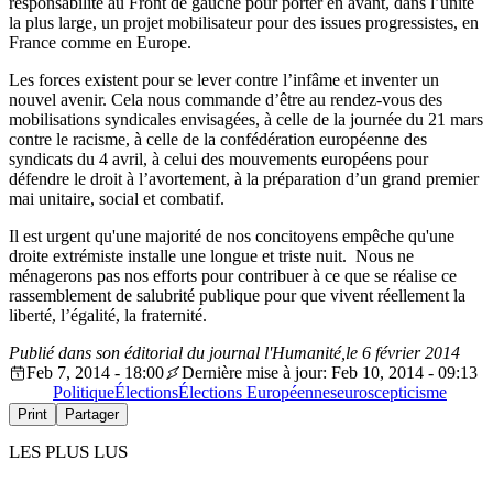
responsabilité au Front de gauche pour porter en avant, dans l’unité
la plus large, un projet mobilisateur pour des issues progressistes, en
France comme en Europe.
Les forces existent pour se lever contre l’infâme et inventer un
nouvel avenir. Cela nous commande d’être au rendez-vous des
mobilisations
syndicales envisagées, à celle de la journée du 21
mars
contre le racisme, à celle de la confédération européenne des
syndicats du 4 avril, à celui des mouvements européens pour
défendre le droit à l’avortement, à la préparation d’un grand premier
mai unitaire, social et combatif.
Il est urgent qu'une majorité de nos concitoyens empêche qu'une
droite extrémiste installe une longue et triste nuit. Nous ne
ménagerons pas nos efforts pour contribuer à ce que se réalise ce
rassemblement de salubrité publique pour que vivent réellement la
liberté, l’égalité, la fraternité.
Publié dans son éditorial du journal l'Humanité,le 6 février 2014
Feb 7, 2014 - 18:00
Dernière mise à jour: Feb 10, 2014 - 09:13
Politique
Élections
Élections Européennes
euroscepticisme
Print
Partager
LES PLUS LUS