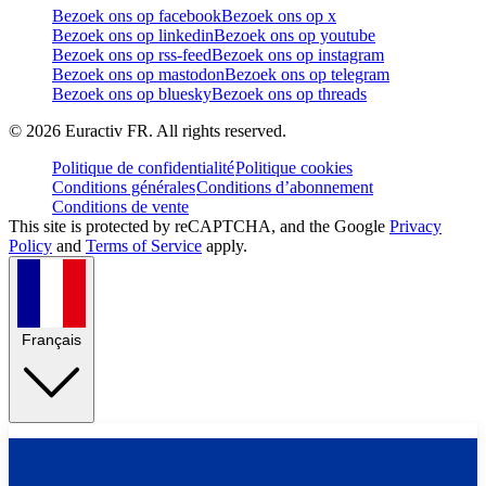
Bezoek ons op facebook
Bezoek ons op x
Bezoek ons op linkedin
Bezoek ons op youtube
Bezoek ons op rss-feed
Bezoek ons op instagram
Bezoek ons op mastodon
Bezoek ons op telegram
Bezoek ons op bluesky
Bezoek ons op threads
©
2026
Euractiv FR. All rights reserved.
Politique de confidentialité
Politique cookies
Conditions générales
Conditions d’abonnement
Conditions de vente
This site is protected by reCAPTCHA, and the Google
Privacy
Policy
and
Terms of Service
apply.
Français