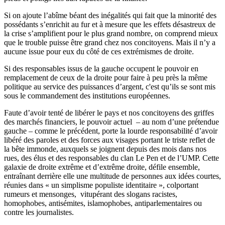
Si on ajoute l’abîme béant des inégalités qui fait que la minorité des
possédants s’enrichit au
fur
et à mesure que les effets désastreux de
la crise s’amplifient pour le plus grand nombre, on comprend mieux
que le trouble puisse être grand chez nos concitoyens. Mais il n’y a
aucune issue pour eux du côté de ces
extrémismes
de droite.
Si des responsables issus de la gauche occupent le pouvoir en
remplacement de ceux de la droite pour faire à peu près la même
politique au service des puissances d’argent, c'est qu’ils se sont mis
sous le commandement des institutions européennes.
Faute d’avoir tenté de libérer le pays et nos concitoyens des griffes
des marchés financiers, le pouvoir actuel – au nom d’une prétendue
gauche – comme le précédent, porte la lourde responsabilité d’avoir
libéré des paroles et des forces aux visages portant le triste reflet de
la bête immonde, auxquels se joignent depuis des mois dans nos
rues, des élus et des responsables du clan Le
Pen
et de
l’UMP
. Cette
galaxie de droite extrême et d’extrême droite, défile ensemble,
entraînant derrière elle une multitude de personnes aux idées courtes,
réunies dans « un simplisme populiste
identitaire
», colportant
rumeurs et mensonges, vitupérant des slogans racistes,
homophobes
, antisémites,
islamophobes
,
antiparlementaires
ou
contre les journalistes.