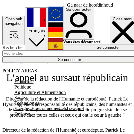
Ga naar de hoofdinhoud
Se connecter
Open sub
Close menu
English
navigation
Français
Deutsch
Vous êtes déconnecté.
Recherche
Se connecter
Español
Lumières éteintes
Se connecter
Rapporteur
Politique
Économie
Newsletters
Evénements
Em
POLICY AREAS
L’appel au sursaut républicain
Economie
Politique
Agriculture et Alimentation
Santé
Directeur de la rédaction de l'Humanité et eurodéputé, Patrick Le
Technologies
Hyaric appelle à la responsabilité des républicains, des humanistes et
Energie, Environnement et Transport
de tous les progressistes. Pour lui "un déclic progressiste doit se
Défense
produire chez toutes celles et ceux qui ont le cœur à gauche."
Directeur de la rédaction de l'Humanité et eurodéputé, Patrick Le