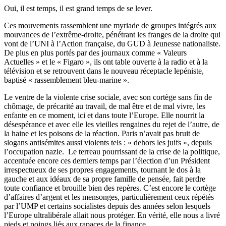
Oui, il est temps, il est grand temps de se lever.
Ces mouvements rassemblent une myriade de groupes intégrés aux
mouvances
de l’extrême-droite, pénétrant les franges de la droite qui
vont de l’UNI à l’Action française, du
GUD
à Jeunesse nationaliste.
De plus en plus portés par des journaux comme « Valeurs
Actuelles » et le «
Figaro
», ils ont table ouverte à la radio et à la
télévision et se retrouvent dans le nouveau réceptacle
lepéniste
,
baptisé « rassemblement bleu-marine ».
Le ventre de la violente crise sociale, avec son cortège sans fin de
chômage, de précarité au travail, de mal être et de mal vivre, les
enfante
en ce moment, ici et dans toute l’Europe. Elle nourrit la
désespérance
et avec elle les vieilles rengaines du rejet de l’autre, de
la haine et les poisons de la réaction. Paris n’avait pas bruit de
slogans antisémites aussi violents tels : « dehors les juifs », depuis
l’occupation nazie. Le terreau pourrissant de la crise de la politique,
accentuée encore ces derniers temps par l’élection d’un Président
irrespectueux de ses propres engagements, tournant le dos à la
gauche et aux idéaux de sa propre famille de pensée, fait perdre
toute confiance et brouille bien des repères. C’est encore le cortège
d’affaires d’argent et les mensonges, particulièrement ceux répétés
par
l’UMP
et certains socialistes depuis des années selon lesquels
l’Europe
ultralibérale
allait nous protéger. En vérité, elle nous a livré
pieds et poings liés aux rapaces de la finance.