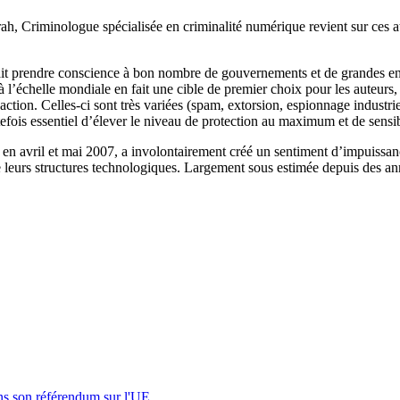
ah, Criminologue spécialisée en criminalité numérique revient sur ces 
 fait prendre conscience à bon nombre de gouvernements et de grandes en
à l’échelle mondiale en fait une cible de premier choix pour les auteurs
’action. Celles-ci sont très variées (spam, extorsion, espionnage industrie
outefois essentiel d’élever le niveau de protection au maximum et de sensib
n en avril et mai 2007, a involontairement créé un sentiment d’impuiss
e leurs structures technologiques. Largement sous estimée depuis des ann
s son référendum sur l'UE