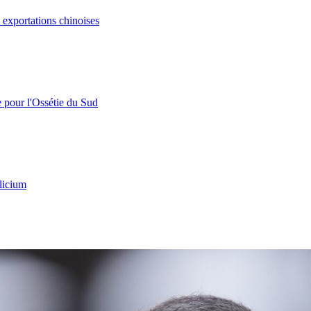
s exportations chinoises
e pour l'Ossétie du Sud
licium