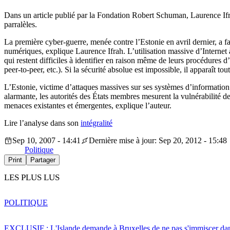
Dans un article publié par la Fondation Robert Schuman, Laurence Ifr
parralèles.
La première cyber-guerre, menée contre l’Estonie en avril dernier, a
numériques, explique Laurence Ifrah. L’utilisation massive d’Internet 
qui restent difficiles à identifier en raison même de leurs procédures d
peer-to-peer, etc.). Si la sécurité absolue est impossible, il apparaît t
L’Estonie, victime d’attaques massives sur ses systèmes d’informatio
alarmante, les autorités des États membres mesurent la vulnérabilité d
menaces existantes et émergentes, explique l’auteur.
Lire l’analyse dans son
intégralité
Sep 10, 2007 - 14:41
Dernière mise à jour: Sep 20, 2012 - 15:48
Politique
Print
Partager
LES PLUS LUS
POLITIQUE
EXCLUSIF : L'Islande demande à Bruxelles de ne pas s'immiscer dan