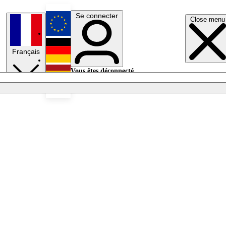
Se connecter
Close menu
English
Français
Deutsch
Vous êtes déconnecté.
Se connecter
Español
Lumières éteintes