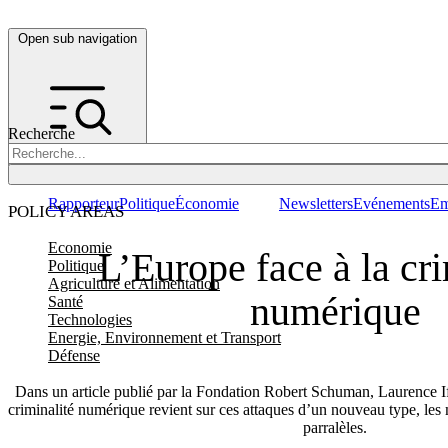
Open sub navigation
Recherche
Rapporteur
Politique
Économie
Newsletters
Evénements
Em
POLICY AREAS
Economie
L’Europe face à la cri
Politique
Agriculture et Alimentation
numérique
Santé
Technologies
Energie, Environnement et Transport
Défense
Dans un article publié par la Fondation Robert Schuman, Laurence I
criminalité numérique revient sur ces attaques d’un nouveau type, les
parralèles.