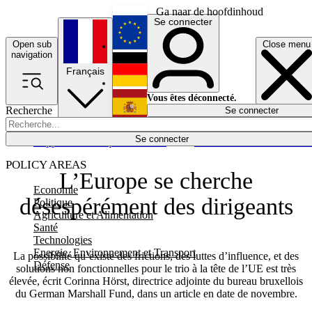
Ga naar de hoofdinhoud
Se connecter
Open sub
Close menu
English
navigation
Français
Deutsch
Vous êtes déconnecté.
Recherche
Se connecter
Español
Lumières éteintes
Se connecter
Rapporteur
Politique
Économie
Newsletters
Evénements
Em
POLICY AREAS
L’Europe se cherche
Economie
désespérément des dirigeants
Politique
Agriculture et Alimentation
Santé
Technologies
Energie, Environnement et Transport
La possibilité qu’existe des frictions, des luttes d’influence, et des
Défense
solutions non fonctionnelles pour le trio à la tête de l’UE est très
élevée, écrit Corinna Hörst, directrice adjointe du bureau bruxellois
du German Marshall Fund, dans un article en date de novembre.