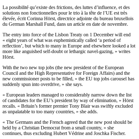
La possibilité qu’existe des frictions, des luttes d’influence, et des
solutions non fonctionnelles pour le trio à la tête de l’UE est très
élevée, écrit Corinna Hörst, directrice adjointe du bureau bruxellois
du German Marshall Fund, dans un article en date de novembre.
The entry into force of the Lisbon Treaty on 1 December will end
« eight years of what was euphemistically called ‘a period of
reflection’, but which to many in Europe and elsewhere looked a lot
more like anguished self-doubt or lethargic navel-gazing, » writes
Hörst.
With the two new top jobs (the new president of the European
Council and the High Representative for Foreign Affairs) and the
new commissioner posts to be filled, « the EU top jobs carousel has
suddenly spun into overdrive, » she says.
« European leaders managed to considerably narrow down the list
of candidates for the EU’s president by way of elimination, » Hörst
recalls. « Britain’s former premier Tony Blair was swiftly excluded
as unpalatable to too many countries, » she adds.
« The Germans and the French agreed that the new post should be
held by a Christian Democrat from a small country, » she
continues, thus excluding Hubert Védrine and Joschka Fischer.