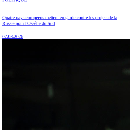
Quatre pays européens mettent en garde contre les projets de la
Russie pour l'Ossétie du Sud
07.08.2026