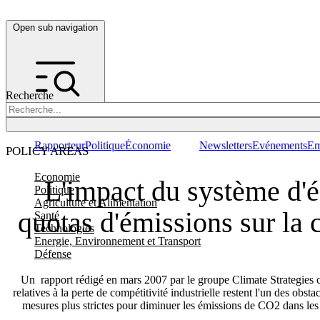
Open sub navigation
Recherche
Rapporteur
Politique
Économie
Newsletters
Evénements
Em
POLICY AREAS
Economie
L'impact du système d'
Politique
Agriculture et Alimentation
quotas d'émissions sur la 
Santé
Technologies
Energie, Environnement et Transport
Défense
Un rapport rédigé en mars 2007 par le groupe Climate Strategies c
relatives à la perte de compétitivité industrielle restent l'un des obst
mesures plus strictes pour diminuer les émissions de CO2 dans les 