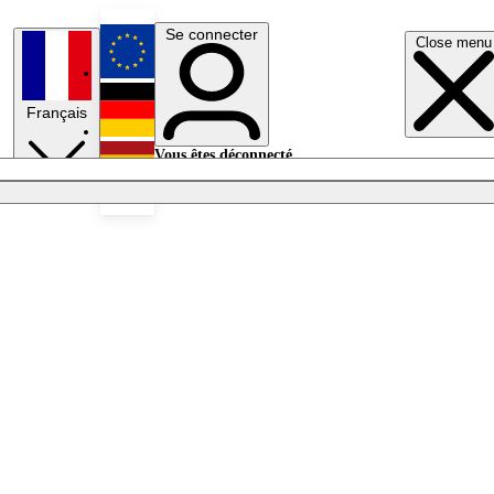
Se connecter
Close menu
English
Français
Deutsch
Vous êtes déconnecté.
Se connecter
Español
Lumières éteintes