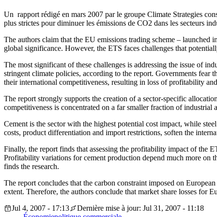
Un rapport rédigé en mars 2007 par le groupe Climate Strategies consta
plus strictes pour diminuer les émissions de CO2 dans les secteurs ind
The authors claim that the EU emissions trading scheme – launched in J
global significance. However, the ETS faces challenges that potential
The most significant of these challenges is addressing the issue of in
stringent climate policies, according to the report. Governments fear 
their international competitiveness, resulting in loss of profitability a
The report strongly supports the creation of a sector-specific allocati
competitiveness is concentrated on a far smaller fraction of industrial
Cement is the sector with the highest potential cost impact, while steel 
costs, product differentiation and import restrictions, soften the intern
Finally, the report finds that assessing the profitability impact of the 
Profitability variations for cement production depend much more on the r
finds the research.
The report concludes that the carbon constraint imposed on European c
extent. Therefore, the authors conclude that market share losses for E
Jul 4, 2007 - 17:13
Dernière mise à jour: Jul 31, 2007 - 11:18
Économie
politique commerciale