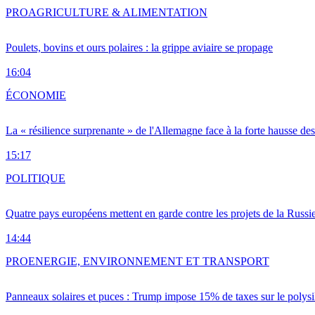
PRO
AGRICULTURE & ALIMENTATION
Poulets, bovins et ours polaires : la grippe aviaire se propage
16:04
ÉCONOMIE
La « résilience surprenante » de l'Allemagne face à la forte hausse de
15:17
POLITIQUE
Quatre pays européens mettent en garde contre les projets de la Russi
14:44
PRO
ENERGIE, ENVIRONNEMENT ET TRANSPORT
Panneaux solaires et puces : Trump impose 15% de taxes sur le polysi