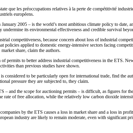
te que les préoccupations relatives à la perte de compétitivité industrie
ustriels européens.
anuary 2005 – is the world’s most ambitious climate policy to date, and 
ly undermine its environmental effectiveness and credible survival bey
dustrial competitiveness, because concern about loss of industrial compe
that policies applied to domestic energy-intensive sectors facing competi
nd market share, claim the authors.
on of permits to better address industrial competitiveness in the ETS. New
 activities than previous studies have shown.
is considered to be particularly open for international trade, find the au
ational pressure they are subjected to, they claim.
ETS – and the scope for auctioning permits – is difficult, as figures for 
ate of free allocation, while the relatively low carbon dioxide intensity 
ompanies by the ETS causes a loss in market share and a loss in profita
uropean industry are likely to remain moderate, even with significant pr