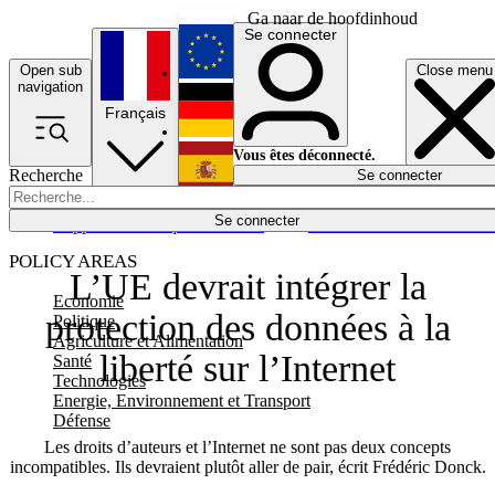
Ga naar de hoofdinhoud
Se connecter
Open sub
Close menu
English
navigation
Français
Deutsch
Vous êtes déconnecté.
Recherche
Se connecter
Español
Lumières éteintes
Se connecter
Rapporteur
Politique
Économie
Newsletters
Evénements
Em
POLICY AREAS
L’UE devrait intégrer la
Economie
protection des données à la
Politique
Agriculture et Alimentation
liberté sur l’Internet
Santé
Technologies
Energie, Environnement et Transport
Défense
Les droits d’auteurs et l’Internet ne sont pas deux concepts
incompatibles. Ils devraient plutôt aller de pair, écrit Frédéric Donck.