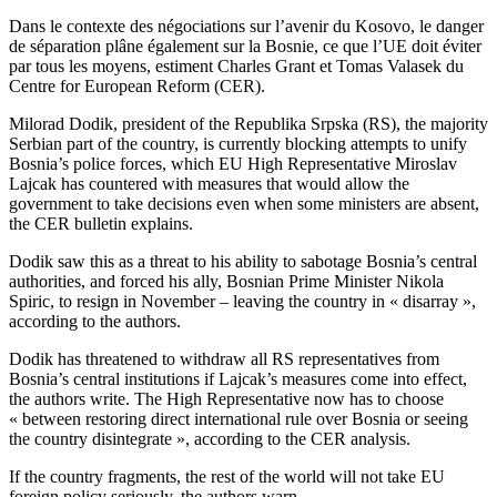
Dans le contexte des négociations sur l’avenir du Kosovo, le danger
de séparation plâne également sur la Bosnie, ce que l’UE doit éviter
par tous les moyens, estiment Charles Grant et Tomas Valasek du
Centre for European Reform (CER).
Milorad Dodik, president of the Republika Srpska (RS), the majority
Serbian part of the country, is currently blocking attempts to unify
Bosnia’s police forces, which EU High Representative Miroslav
Lajcak has countered with measures that would allow the
government to take decisions even when some ministers are absent,
the CER bulletin explains.
Dodik saw this as a threat to his ability to sabotage Bosnia’s central
authorities, and forced his ally, Bosnian Prime Minister Nikola
Spiric, to resign in November – leaving the country in « disarray »,
according to the authors.
Dodik has threatened to withdraw all RS representatives from
Bosnia’s central institutions if Lajcak’s measures come into effect,
the authors write. The High Representative now has to choose
« between restoring direct international rule over Bosnia or seeing
the country disintegrate », according to the CER analysis.
If the country fragments, the rest of the world will not take EU
foreign policy seriously, the authors warn.