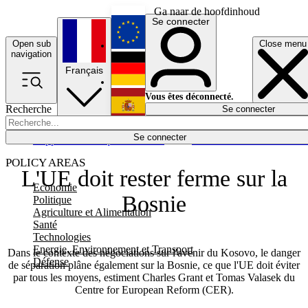
Ga naar de hoofdinhoud
Se connecter
Open sub
Close menu
English
navigation
Français
Deutsch
Vous êtes déconnecté.
Recherche
Se connecter
Español
Lumières éteintes
Se connecter
Rapporteur
Politique
Économie
Newsletters
Evénements
Em
POLICY AREAS
L'UE doit rester ferme sur la
Economie
Bosnie
Politique
Agriculture et Alimentation
Santé
Technologies
Energie, Environnement et Transport
Dans le contexte des négociations sur l'avenir du Kosovo, le danger
Défense
de séparation plâne également sur la Bosnie, ce que l'UE doit éviter
par tous les moyens, estiment Charles Grant et Tomas Valasek du
Centre for European Reform (CER).