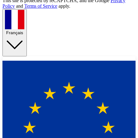
This site is protected by reCAPTCHA, and the Google
Privacy
Policy
and
Terms of Service
apply.
Français