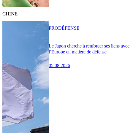
CHINE
PRO
DÉFENSE
Le Japon cherche à renforcer ses liens avec
l’Europe en matière de défense
05.08.2026