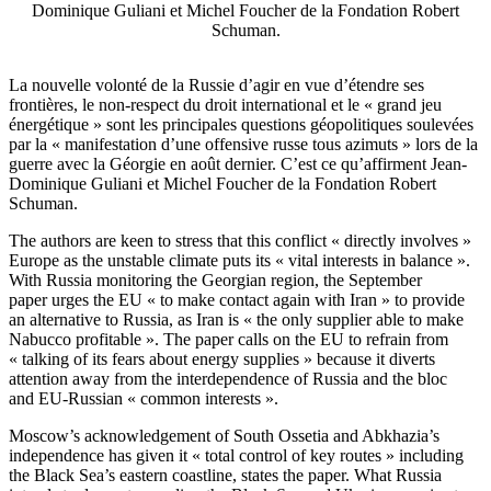
Dominique Guliani et Michel Foucher de la Fondation Robert
Schuman.
La nouvelle volonté de la Russie d’agir en vue d’étendre ses
frontières, le non-respect du droit international et le « grand jeu
énergétique » sont les principales questions géopolitiques soulevées
par la « manifestation d’une offensive russe tous azimuts » lors de la
guerre avec la Géorgie en août dernier. C’est ce qu’affirment Jean-
Dominique Guliani et Michel Foucher de la Fondation Robert
Schuman.
The authors are keen to stress that this conflict « directly involves »
Europe as the unstable climate puts its « vital interests in balance ».
With Russia monitoring the Georgian region, the September
paper urges the EU « to make contact again with Iran » to provide
an alternative to Russia, as Iran is « the only supplier able to make
Nabucco profitable ». The paper calls on the EU to refrain from
« talking of its fears about energy supplies » because it diverts
attention away from the interdependence of Russia and the bloc
and EU-Russian « common interests ».
Moscow’s acknowledgement of South Ossetia and Abkhazia’s
independence has given it « total control of key routes » including
the Black Sea’s eastern coastline, states the paper. What Russia