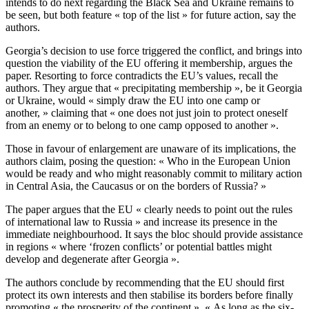
intends to do next regarding the Black Sea and Ukraine remains to
be seen, but both feature « top of the list » for future action, say the
authors.
Georgia’s decision to use force triggered the conflict, and brings into
question the viability of the EU offering it membership, argues the
paper. Resorting to force contradicts the EU’s values, recall the
authors. They argue that « precipitating membership », be it Georgia
or Ukraine, would « simply draw the EU into one camp or
another, » claiming that « one does not just join to protect oneself
from an enemy or to belong to one camp opposed to another ».
Those in favour of enlargement are unaware of its implications, the
authors claim, posing the question: « Who in the European Union
would be ready and who might reasonably commit to military action
in Central Asia, the Caucasus or on the borders of Russia? »
The paper argues that the EU « clearly needs to point out the rules
of international law to Russia » and increase its presence in the
immediate neighbourhood. It says the bloc should provide assistance
in regions « where ‘frozen conflicts’ or potential battles might
develop and degenerate after Georgia ».
The authors conclude by recommending that the EU should first
protect its own interests and then stabilise its borders before finally
promoting « the prosperity of the continent ». « As long as the six-