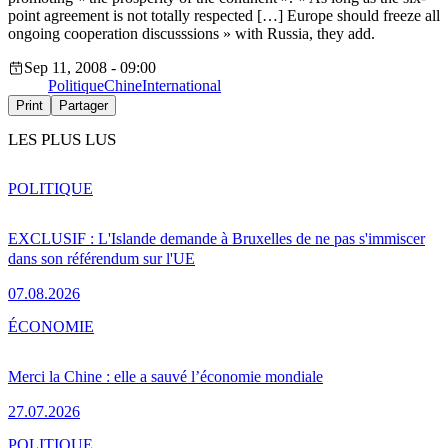
point agreement is not totally respected […] Europe should freeze all
ongoing cooperation discusssions » with Russia, they add.
Sep 11, 2008 - 09:00
Politique
Chine
International
Print
Partager
LES PLUS LUS
POLITIQUE
EXCLUSIF : L'Islande demande à Bruxelles de ne pas s'immiscer
dans son référendum sur l'UE
07.08.2026
ÉCONOMIE
Merci la Chine : elle a sauvé l’économie mondiale
27.07.2026
POLITIQUE