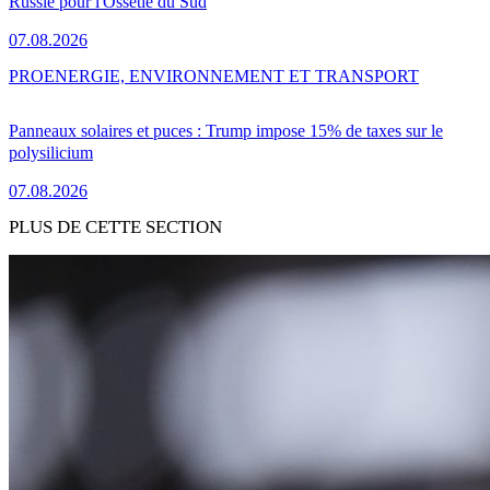
Russie pour l'Ossétie du Sud
07.08.2026
PRO
ENERGIE, ENVIRONNEMENT ET TRANSPORT
Panneaux solaires et puces : Trump impose 15% de taxes sur le
polysilicium
07.08.2026
PLUS DE CETTE SECTION