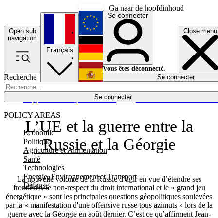
Ga naar de hoofdinhoud
Se connecter
Open sub
Close menu
English
navigation
Français
Deutsch
Vous êtes déconnecté.
Recherche
Se connecter
Español
Lumières éteintes
Se connecter
Rapporteur
Politique
Économie
Newsletters
Evénements
Em
POLICY AREAS
L’UE et la guerre entre la
Economie
Russie et la Géorgie
Politique
Agriculture et Alimentation
Santé
Technologies
Energie, Environnement et Transport
La nouvelle volonté de la Russie d’agir en vue d’étendre ses
Défense
frontières, le non-respect du droit international et le « grand jeu
énergétique » sont les principales questions géopolitiques soulevées
par la « manifestation d'une offensive russe tous azimuts » lors de la
guerre avec la Géorgie en août dernier. C’est ce qu’affirment Jean-