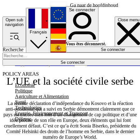
Ga naar de hoofdinhoud
Se connecter
Open sub
Close menu
English
navigation
Français
Deutsch
Vous êtes déconnecté.
Recherche
Se connecter
Español
Lumières éteintes
Se connecter
Rapporteur
Politique
Économie
Newsletters
Evénements
Em
POLICY AREAS
L’UE et la société civile serbe
Economie
Politique
Agriculture et Alimentation
Santé
La récente déclaration d’indépendance du Kosovo et la réaction
Technologies
anti-occidental qui a suivi en Serbie démontrent clairement que ce
Energie, Environnement et Transport
pays est encore bien loin d’un changement de cap politique et d’une
Défense
idée précise de son rôle en Europe, deux éléments qui lui font
cruellement défaut. C’est ce qu’a écrit Sonia Biserko, présidente du
Comité Helsinki des droits de l’homme en Serbie, dans le dernier
numéro de Europe’s World.