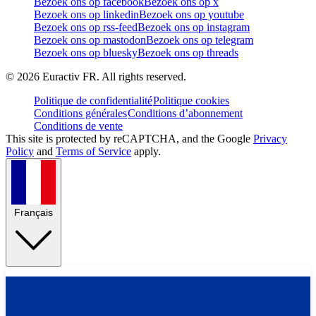
Bezoek ons op facebook
Bezoek ons op x
Bezoek ons op linkedin
Bezoek ons op youtube
Bezoek ons op rss-feed
Bezoek ons op instagram
Bezoek ons op mastodon
Bezoek ons op telegram
Bezoek ons op bluesky
Bezoek ons op threads
©
2026
Euractiv FR. All rights reserved.
Politique de confidentialité
Politique cookies
Conditions générales
Conditions d’abonnement
Conditions de vente
This site is protected by reCAPTCHA, and the Google
Privacy
Policy
and
Terms of Service
apply.
Français