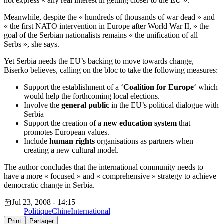
not express « any real interest in getting closer to the EU ».
Meanwhile, despite the « hundreds of thousands of war dead » and
« the first NATO intervention in Europe after World War II, » the
goal of the Serbian nationalists remains « the unification of all
Serbs », she says.
Yet Serbia needs the EU’s backing to move towards change,
Biserko believes, calling on the bloc to take the following measures:
Support the establishment of a ‘
Coalition for Europe
‘ which
would help the forthcoming local elections.
Involve the
general public
in the EU’s political dialogue with
Serbia
Support the creation of a
new education system
that
promotes European values.
Include
human rights
organisations as partners when
creating a new cultural model.
The author concludes that the international community needs to
have a more « focused » and « comprehensive » strategy to achieve
democratic change in Serbia.
Jul 23, 2008 - 14:15
Politique
Chine
International
Print
Partager