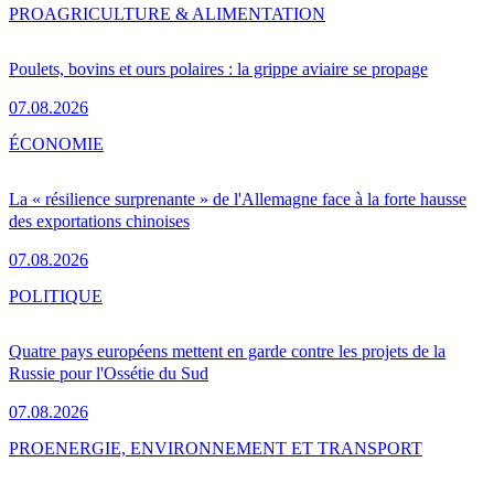
PRO
AGRICULTURE & ALIMENTATION
Poulets, bovins et ours polaires : la grippe aviaire se propage
07.08.2026
ÉCONOMIE
La « résilience surprenante » de l'Allemagne face à la forte hausse
des exportations chinoises
07.08.2026
POLITIQUE
Quatre pays européens mettent en garde contre les projets de la
Russie pour l'Ossétie du Sud
07.08.2026
PRO
ENERGIE, ENVIRONNEMENT ET TRANSPORT