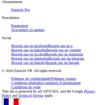
Abonnements
Euractiv Pro
Newsletters
Rapporteur
Newsletters en anglais
Social
Bezoek ons op facebook
Bezoek ons op x
Bezoek ons op linkedin
Bezoek ons op youtube
Bezoek ons op rss-feed
Bezoek ons op instagram
Bezoek ons op mastodon
Bezoek ons op telegram
Bezoek ons op bluesky
Bezoek ons op threads
©
2026
Euractiv FR. All rights reserved.
Politique de confidentialité
Politique cookies
Conditions générales
Conditions d’abonnement
Conditions de vente
This site is protected by reCAPTCHA, and the Google
Privacy
Policy
and
Terms of Service
apply.