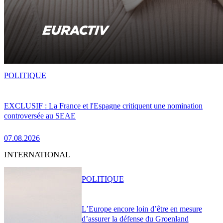
POLITIQUE
EXCLUSIF : La France et l'Espagne critiquent une nomination
controversée au SEAE
07.08.2026
INTERNATIONAL
POLITIQUE
L’Europe encore loin d’être en mesure
d’assurer la défense du Groenland