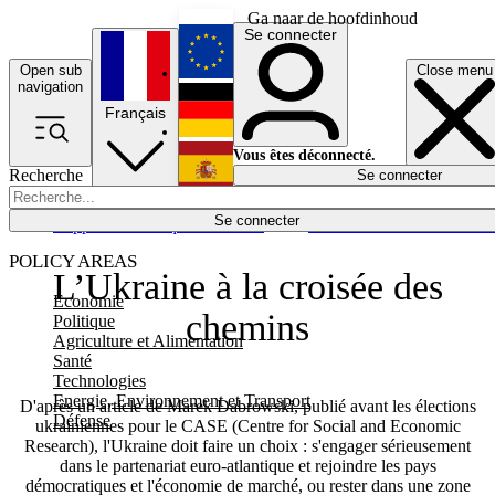
Ga naar de hoofdinhoud
Se connecter
Open sub
Close menu
English
navigation
Français
Deutsch
Vous êtes déconnecté.
Recherche
Se connecter
Español
Lumières éteintes
Se connecter
Rapporteur
Politique
Économie
Newsletters
Evénements
Em
POLICY AREAS
L’Ukraine à la croisée des
Economie
chemins
Politique
Agriculture et Alimentation
Santé
Technologies
Energie, Environnement et Transport
D'après un article de Marek Dabrowski, publié avant les élections
Défense
ukrainiennes pour le CASE (Centre for Social and Economic
Research), l'Ukraine doit faire un choix : s'engager sérieusement
dans le partenariat euro-atlantique et rejoindre les pays
démocratiques et l'économie de marché, ou rester dans une zone