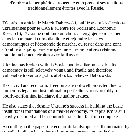
d'ombre à la périphérie européenne en reprenant ses relations
traditionnellement étroites avec la Russie.
D’après un article de Marek Dabrowski, publié avant les élections
ukrainiennes pour le CASE (Centre for Social and Economic
Research), l’Ukraine doit faire un choix : s’engager sérieusement
dans le partenariat euro-atlantique et rejoindre les pays
démocratiques et l’économie de marché, ou rester dans une zone
d’ombre à la périphérie européenne en reprenant ses relations
traditionnellement étroites avec la Russie.
Ukraine has broken with its Soviet and totalitarian past but its
democracy is still relatively young and fragile and therefore
vulnerable to various political shocks, believes Dabrowski.
Basic civil and economic freedoms are not well protected due to
numerous legal and institutional imperfections, most notably a
poorly-performing judiciary, the author argues.
He also states that despite Ukraine’s success in building the basic
institutional foundations of a market economy, its capitalism is still
heavily distorted and its economic transition far from complete.
According to the paper, the economic landscape is still dominated by
so-called ‘oligarchs’, whose short-term interests override the