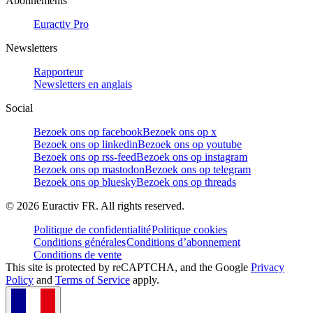
Abonnements
Euractiv Pro
Newsletters
Rapporteur
Newsletters en anglais
Social
Bezoek ons op facebook
Bezoek ons op x
Bezoek ons op linkedin
Bezoek ons op youtube
Bezoek ons op rss-feed
Bezoek ons op instagram
Bezoek ons op mastodon
Bezoek ons op telegram
Bezoek ons op bluesky
Bezoek ons op threads
©
2026
Euractiv FR. All rights reserved.
Politique de confidentialité
Politique cookies
Conditions générales
Conditions d’abonnement
Conditions de vente
This site is protected by reCAPTCHA, and the Google
Privacy
Policy
and
Terms of Service
apply.