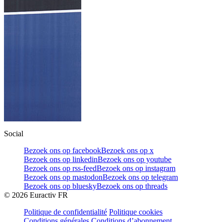
Social
Bezoek ons op facebook
Bezoek ons op x
Bezoek ons op linkedin
Bezoek ons op youtube
Bezoek ons op rss-feed
Bezoek ons op instagram
Bezoek ons op mastodon
Bezoek ons op telegram
Bezoek ons op bluesky
Bezoek ons op threads
©
2026
Euractiv FR
Politique de confidentialité
Politique cookies
Conditions générales
Conditions d’abonnement