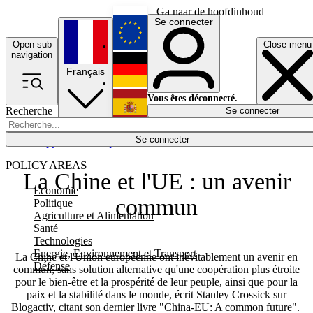
Ga naar de hoofdinhoud
Se connecter
Open sub
Close menu
English
navigation
Français
Deutsch
Vous êtes déconnecté.
Recherche
Se connecter
Español
Lumières éteintes
Se connecter
Rapporteur
Politique
Économie
Newsletters
Evénements
Em
POLICY AREAS
La Chine et l'UE : un avenir
Economie
commun
Politique
Agriculture et Alimentation
Santé
Technologies
Energie, Environnement et Transport
La Chine et l'Union européenne ont inévitablement un avenir en
Défense
commun, sans solution alternative qu'une coopération plus étroite
pour le bien-être et la prospérité de leur peuple, ainsi que pour la
paix et la stabilité dans le monde, écrit Stanley Crossick sur
Blogactiv, citant son dernier livre "China-EU: A common future".