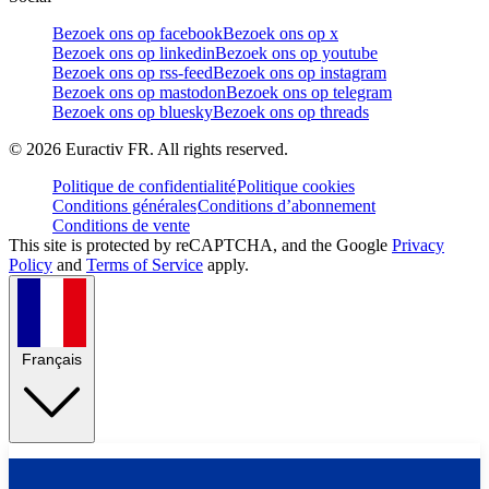
Bezoek ons op facebook
Bezoek ons op x
Bezoek ons op linkedin
Bezoek ons op youtube
Bezoek ons op rss-feed
Bezoek ons op instagram
Bezoek ons op mastodon
Bezoek ons op telegram
Bezoek ons op bluesky
Bezoek ons op threads
©
2026
Euractiv FR. All rights reserved.
Politique de confidentialité
Politique cookies
Conditions générales
Conditions d’abonnement
Conditions de vente
This site is protected by reCAPTCHA, and the Google
Privacy
Policy
and
Terms of Service
apply.
Français