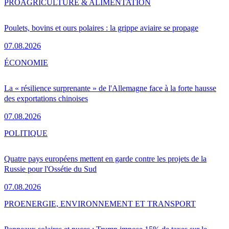
PRO
AGRICULTURE & ALIMENTATION
Poulets, bovins et ours polaires : la grippe aviaire se propage
07.08.2026
ÉCONOMIE
La « résilience surprenante » de l'Allemagne face à la forte hausse
des exportations chinoises
07.08.2026
POLITIQUE
Quatre pays européens mettent en garde contre les projets de la
Russie pour l'Ossétie du Sud
07.08.2026
PRO
ENERGIE, ENVIRONNEMENT ET TRANSPORT