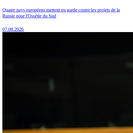
Quatre pays européens mettent en garde contre les projets de la
Russie pour l'Ossétie du Sud
07.08.2026