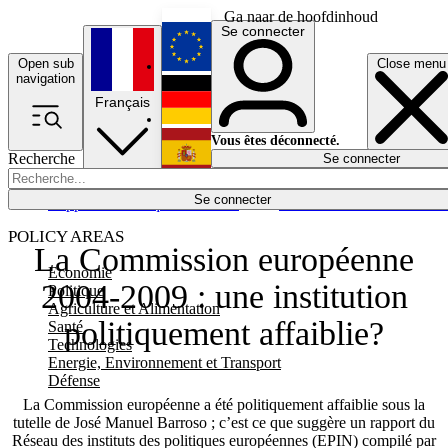
Ga naar de hoofdinhoud
Se connecter
Open sub
Close menu
English
navigation
Français
Deutsch
Vous êtes déconnecté.
Recherche
Se connecter
Español
Lumières éteintes
Se connecter
Rapporteur
Politique
Économie
Newsletters
Evénements
Em
POLICY AREAS
La Commission européenne
Economie
2004-2009 : une institution
Politique
Agriculture et Alimentation
politiquement affaiblie?
Santé
Technologies
Energie, Environnement et Transport
Défense
La Commission européenne a été politiquement affaiblie sous la
tutelle de José Manuel Barroso ; c’est ce que suggère un rapport du
Réseau des instituts des politiques européennes (EPIN) compilé par