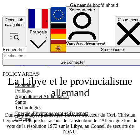
Ga naar de hoofdinhoud
Se connecter
Open sub
Close menu
English
navigation
Français
Deutsch
Vous êtes déconnecté.
Recherche
Se connecter
Español
Lumières éteintes
Se connecter
Rapporteur
Politique
Économie
Newsletters
Evénements
Em
POLICY AREAS
La Libye et le provincialisme
Economie
allemand
Politique
Agriculture et Alimentation
Santé
Technologies
Energie, Environnement et Transport
Dans une analyse publiée par Telos, le directeur du Ceri, Christian
Défense
Lequesne explique les raisons de l’abstention de l’Allemagne lors du
vote de la résolution 1973 sur la Libye, au Conseil de sécurité de
l’ONU.