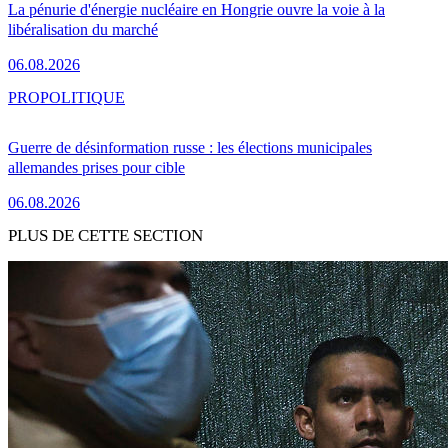
La pénurie d'énergie nucléaire en Hongrie ouvre la voie à la
libéralisation du marché
06.08.2026
PRO
POLITIQUE
Guerre de désinformation russe : les élections municipales
allemandes prises pour cible
06.08.2026
PLUS DE CETTE SECTION