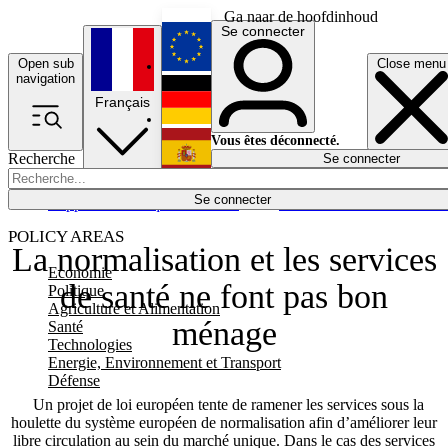
Ga naar de hoofdinhoud
Se connecter
Open sub
Close menu
English
navigation
Français
Deutsch
Vous êtes déconnecté.
Recherche
Se connecter
Español
Lumières éteintes
Se connecter
Rapporteur
Politique
Économie
Newsletters
Evénements
Em
POLICY AREAS
La normalisation et les services
Economie
de santé ne font pas bon
Politique
Agriculture et Alimentation
ménage
Santé
Technologies
Energie, Environnement et Transport
Défense
Un projet de loi européen tente de ramener les services sous la
houlette du système européen de normalisation afin d’améliorer leur
libre circulation au sein du marché unique. Dans le cas des services