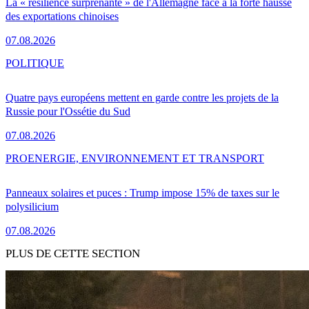
La « résilience surprenante » de l'Allemagne face à la forte hausse
des exportations chinoises
07.08.2026
POLITIQUE
Quatre pays européens mettent en garde contre les projets de la
Russie pour l'Ossétie du Sud
07.08.2026
PRO
ENERGIE, ENVIRONNEMENT ET TRANSPORT
Panneaux solaires et puces : Trump impose 15% de taxes sur le
polysilicium
07.08.2026
PLUS DE CETTE SECTION