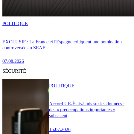
POLITIQUE
EXCLUSIF : La France et l'Espagne critiquent une nomination
controversée au SEAE
07.08.2026
SÉCURITÉ
POLITIQUE
Accord UE-États-Unis sur les données :
des « préoccupations importantes »
subsistent
15.07.2026