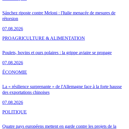
Sánchez riposte contre Meloni : l'Italie menacée de mesures de
rétorsion
07.08.2026
PRO
AGRICULTURE & ALIMENTATION
Poulets, bovins et ours polaires : la grippe aviaire se propage
07.08.2026
ÉCONOMIE
La « résilience surprenante » de l'Allemagne face à la forte hausse
des exportations chinoises
07.08.2026
POLITIQUE
Quatre pays européens mettent en garde contre les projets de la