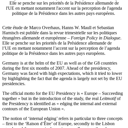
Elle se penche sur les priorités de la Présidence allemande de
l'UE en mettant notamment l'accent sur la perception de l'agenda
politique de la Présidence dans les autres pays européens.
Cette étude de Marco Overhaus, Hanns W. Maull et Sebastian
Harnisch est publiée dans la revue trimestrielle sur les politiques
étrangères allemande et européenne –
Foreign Policy in Dialogue
.
Elle se penche sur les priorités de la Présidence allemande de
l’UE en mettant notamment l’accent sur la perception de l’agenda
politique de la Présidence dans les autres pays européens.
Germany is at the helm of the EU as well as of the G8 countries
during the first six months of 2007. Ahead of the presidency,
Germany was faced with high expectations, which it tried to lower
by highlighting the fact that the agenda is largely not set by the EU
presidencies.
The official motto for the EU Presidency is « Europe – Succeeding
together » but in the introduction of the study, the real
Leitmotif
of
the Presidency is identified as « edging the internal and external
contours of the European Union ».
The notion of ‘internal edging’ refers in particular to three concepts
– first to the ‘Raison d’Être’ of Europe, secondly to the Lisbon