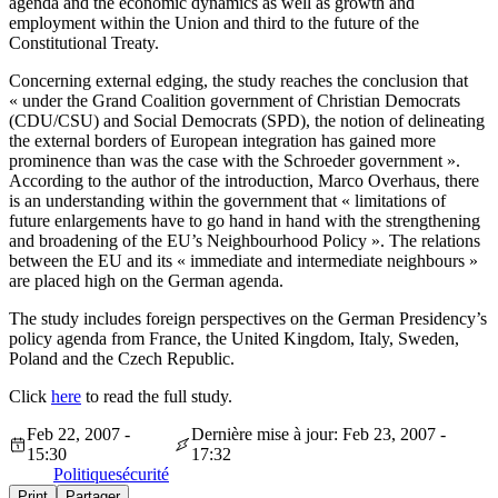
agenda and the economic dynamics as well as growth and
employment within the Union and third to the future of the
Constitutional Treaty.
Concerning external edging, the study reaches the conclusion that
« under the Grand Coalition government of Christian Democrats
(CDU/CSU) and Social Democrats (SPD), the notion of delineating
the external borders of European integration has gained more
prominence than was the case with the Schroeder government ».
According to the author of the introduction, Marco Overhaus, there
is an understanding within the government that « limitations of
future enlargements have to go hand in hand with the strengthening
and broadening of the EU’s Neighbourhood Policy ». The relations
between the EU and its « immediate and intermediate neighbours »
are placed high on the German agenda.
The study includes foreign perspectives on the German Presidency’s
policy agenda from France, the United Kingdom, Italy, Sweden,
Poland and the Czech Republic.
Click
here
to read the full study.
Feb 22, 2007 -
Dernière mise à jour: Feb 23, 2007 -
15:30
17:32
Politique
sécurité
Print
Partager