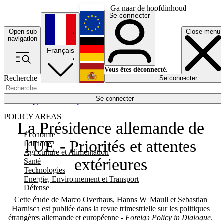
Ga naar de hoofdinhoud
Se connecter
Open sub
Close menu
English
navigation
Français
Deutsch
Vous êtes déconnecté.
Recherche
Se connecter
Español
Lumières éteintes
Se connecter
Rapporteur
Politique
Économie
Newsletters
Evénements
Em
POLICY AREAS
La Présidence allemande de
Economie
l'UE - Priorités et attentes
Politique
Agriculture et Alimentation
extérieures
Santé
Technologies
Energie, Environnement et Transport
Défense
Cette étude de Marco Overhaus, Hanns W. Maull et Sebastian
Harnisch est publiée dans la revue trimestrielle sur les politiques
étrangères allemande et européenne -
Foreign Policy in Dialogue
.