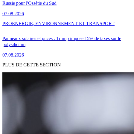
Russie pour l'Ossétie du Sud
07.08.2026
PRO
ENERGIE, ENVIRONNEMENT ET TRANSPORT
Panneaux solaires et puces : Trump impose 15% de taxes sur le
polysilicium
07.08.2026
PLUS DE CETTE SECTION