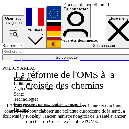
Ga naar de hoofdinhoud
Se connecter
Open sub
Close menu
English
navigation
Français
Deutsch
Vous êtes déconnecté.
Recherche
Se connecter
Español
Lumières éteintes
Se connecter
Rapporteur
Politique
Économie
Newsletters
Evénements
Em
POLICY AREAS
La réforme de l'OMS à la
Economie
croisée des chemins
Politique
Agriculture et Alimentation
Santé
Technologies
Energie, Environnement et Transport
L’UE et l’OMS doivent travailler l’une avec l’autre et non l’une
Défense
contre l’autre pour élaborer une politique européenne de la santé, a
écrit Mihály Kökény, l'ancien ministre hongrois de la santé et ancien
directeur du Conseil exécutif de l'OMS.