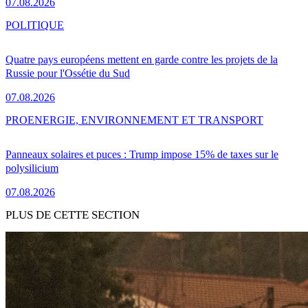
07.08.2026
POLITIQUE
Quatre pays européens mettent en garde contre les projets de la
Russie pour l'Ossétie du Sud
07.08.2026
PRO
ENERGIE, ENVIRONNEMENT ET TRANSPORT
Panneaux solaires et puces : Trump impose 15% de taxes sur le
polysilicium
07.08.2026
PLUS DE CETTE SECTION