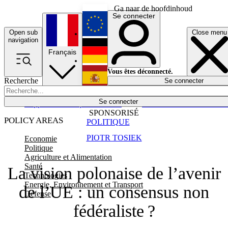
Ga naar de hoofdinhoud
Se connecter
Open sub
Close menu
English
navigation
Français
Deutsch
Vous êtes déconnecté.
Recherche
Se connecter
Español
Lumières éteintes
Se connecter
Rapporteur
Politique
Économie
Newsletters
Evénements
Em
SPONSORISÉ
POLICY AREAS
POLITIQUE
PIOTR TOSIEK
Economie
Politique
Agriculture et Alimentation
Santé
La vision polonaise de l’avenir
Technologies
Energie, Environnement et Transport
de l’UE : un consensus non
Défense
fédéraliste ?