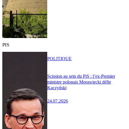
PIS
POLITIQUE
Scission au sein du PiS : l’ex-Premier
ministre polonais Morawiecki défie
Kaczyński
24.07.2026