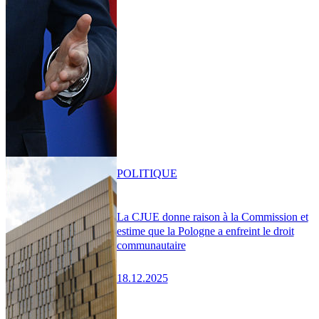
POLITIQUE
La CJUE donne raison à la Commission et
estime que la Pologne a enfreint le droit
communautaire
18.12.2025