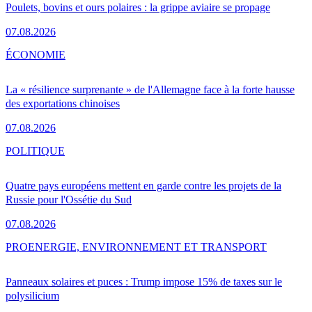
Poulets, bovins et ours polaires : la grippe aviaire se propage
07.08.2026
ÉCONOMIE
La « résilience surprenante » de l'Allemagne face à la forte hausse
des exportations chinoises
07.08.2026
POLITIQUE
Quatre pays européens mettent en garde contre les projets de la
Russie pour l'Ossétie du Sud
07.08.2026
PRO
ENERGIE, ENVIRONNEMENT ET TRANSPORT
Panneaux solaires et puces : Trump impose 15% de taxes sur le
polysilicium