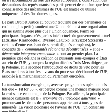
ou à l’accentuation du rôle des fonds européens. L’observation des
déclarations des représentants des partis permet de conclure que leur
connaissance des mécanismes de l’UE est limitée ou utilisée
uniquement à des fins domestiques.
Le parti Droit et Justice au pouvoir (soutenu par des partenaires de
coalition plus petits), soutient une Union réduite à une organisation
qui ne signifie guère plus que l’Union douanière. Parmi les
principaux slogans créés par les intellectuels du gouvernement actuel
(Zdzisław Krasnodębski, Ryszard Legutko, Krzysztof Szczerski –
certains d’entre eux étant de surcroît députés européens), les
concepts de
« communautés régionales décentralisées »
et de
«
démocratie intergouvernementale »
sont au premier plan. La
première idée désigne la création de puissants sous-groupes d’États
au sein de l’UE, y compris la région dite des Trois Mers dirigée par
la Pologne, et la seconde l’introduction de droits de veto pour les
États membres à tous les niveaux du processus décisionnel de l’UE,
associée à la marginalisation du Parlement européen.
La transformation énergétique, avec ses programmes opérationnels
tels que « Fit for 55 », est perçue comme une menace majeure pour
la croissance économique de la Pologne. Par ailleurs, la principale
menace culturelle est le
« triomphe de l’idéologie gauchiste
»
promouvant les droits des personnes appartenant à tous types de
minorités. La vision polonaise de l’avenir de l’UE : un consensus
non fédéraliste ?