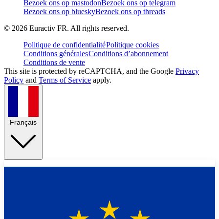
Bezoek ons op mastodon
Bezoek ons op telegram
Bezoek ons op bluesky
Bezoek ons op threads
©
2026
Euractiv FR. All rights reserved.
Politique de confidentialité
Politique cookies
Conditions générales
Conditions d’abonnement
Conditions de vente
This site is protected by reCAPTCHA, and the Google
Privacy
Policy
and
Terms of Service
apply.
Français