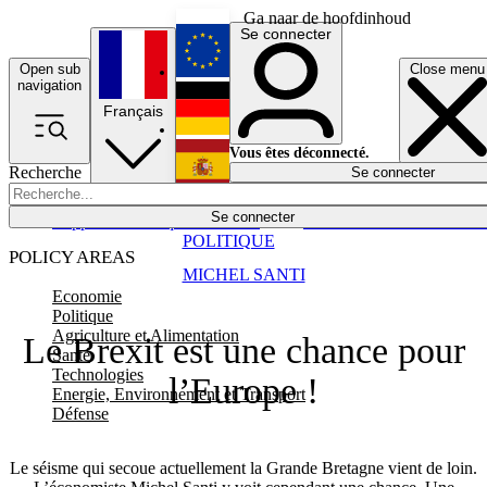
Ga naar de hoofdinhoud
Se connecter
Open sub
Close menu
English
navigation
Français
Deutsch
Vous êtes déconnecté.
Recherche
Se connecter
Español
Lumières éteintes
Se connecter
Rapporteur
Politique
Économie
Newsletters
Evénements
Em
POLITIQUE
POLICY AREAS
MICHEL SANTI
Economie
Politique
Agriculture et Alimentation
Le Brexit est une chance pour
Santé
Technologies
l’Europe !
Energie, Environnement et Transport
Défense
Le séisme qui secoue actuellement la Grande Bretagne vient de loin.