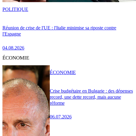
POLITIQUE
Réunion de crise de l'UE : l'Italie minimise sa riposte contre
l'Espagne
04.08.2026
ÉCONOMIE
ÉCONOMIE
Crise budgétaire en Bulgarie : des dépenses
record, une dette record, mais aucune
réforme
06.07.2026