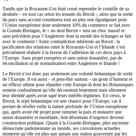
Tandis que la Royaume-Uni était censé reprendre le contrôle de sa
destinée – en tout cas selon les tenants du Brexit -, alors que la sortie
du pays sans accord constituera tout au plus une égratignure pour
l’Union européenne dont seulement 10% du commerce se fait avec
la Grande-Bretagne, le « no deal Brexit » sera un choc massif et
sans précédent pour l’Angleterre dont la moitié des échanges se fait
avec le continent ! Autre contradiction inhérente au Brexit : la
pacification des relations entre le Royaume-Uni et l’Irlande s’est
précisément réalisée à la faveur de l’adhésion de ces deux pays à
l’Europe. Sans projet européen et sans union douanière, pas de
réconciliation ni de normalisation entre Angleterre et Irlande !
Le Brexit n’est donc pas seulement une volonté britannique de sortir
de l’Europe. Il est aussi – et peut-être surtout – un geste d’humeur et
un réflexe ultime pour répudier cette Europe-là dont les Britanniques
sentent confusément qu’elle déconstruit lentement mais sûrement
leur identité après avoir sapé leurs intérêts légitimes. En creux, le
Brexit, le rejet britannique est une chance pour l’Europe, car il
permet de révéler enfin la nature profonde de l’Union européenne
qui, après avoir été projet pour ramener la paix et instaurer une
union douanière et monétaire, doit désormais d’urgence devenir
construction politique. Quant à la Grande-Bretagne, plus ancienne
démocratie parlementaire au monde, ses convulsions actuelles
montrent qu’elle est plus que jamais une nation gouvernée par les