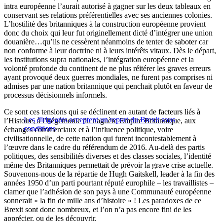
intra européenne l’aurait autorisé à gagner sur les deux tableaux en
conservant ses relations préférentielles avec ses anciennes colonies.
L’hostilité des britanniques à la construction européenne provient
donc du choix qui leur fut originellement dicté d’intégrer une union
douanière…qu’ils ne cessèrent néanmoins de tenter de saboter car
non conforme à leur doctrine ni à leurs intérêts vitaux. Dès le départ,
les institutions supra nationales, l’intégration européenne et la
volonté profonde du continent de ne plus réitérer les graves erreurs
ayant provoqué deux guerres mondiales, ne furent pas comprises ni
admises par une nation britannique qui penchait plutôt en faveur de
processus décisionnels informels.
Ce sont ces tensions qui se déclinent en autant de facteurs liés à
Les dirigeants acceptent un report du Brexit sous
l’Histoire, à l’hégémonie du naguère Empire Britannique, aux
conditions
échanges commerciaux et à l’influence politique, voire
civilisationnelle, de cette nation qui furent incontestablement à
l’œuvre dans le cadre du référendum de 2016. Au-delà des partis
politiques, des sensibilités diverses et des classes sociales, l’identité
même des Britanniques permettait de prévoir la grave crise actuelle.
Souvenons-nous de la répartie de Hugh Gaitskell, leader à la fin des
années 1950 d’un parti pourtant réputé europhile – les travaillistes –
clamer que l’adhésion de son pays à une Communauté européenne
sonnerait « la fin de mille ans d’histoire » ! Les paradoxes de ce
Brexit sont donc nombreux, et l’on n’a pas encore fini de les
apprécier, ou de les découvrir.