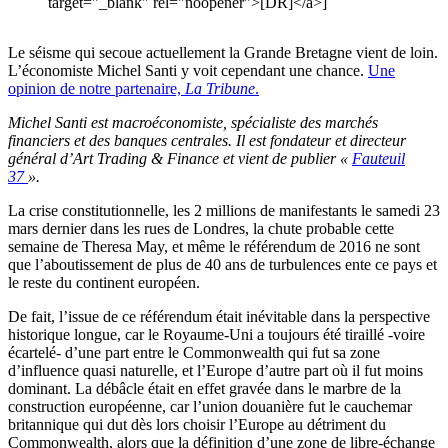
target="_blank" rel="noopener">[DR]</a>]
Le séisme qui secoue actuellement la Grande Bretagne vient de loin.
L’économiste Michel Santi y voit cependant une chance.
Une
opinion de notre partenaire,
La Tribune
.
Michel Santi est macroéconomiste, spécialiste des marchés
financiers et des banques centrales. Il est fondateur et directeur
général d’Art Trading & Finance et vient de publier «
Fauteuil
37
».
La crise constitutionnelle, les 2 millions de manifestants le samedi 23
mars dernier dans les rues de Londres, la chute probable cette
semaine de Theresa May, et même le référendum de 2016 ne sont
que l’aboutissement de plus de 40 ans de turbulences ente ce pays et
le reste du continent européen.
De fait, l’issue de ce référendum était inévitable dans la perspective
historique longue, car le Royaume-Uni a toujours été tiraillé -voire
écartelé- d’une part entre le Commonwealth qui fut sa zone
d’influence quasi naturelle, et l’Europe d’autre part où il fut moins
dominant. La débâcle était en effet gravée dans le marbre de la
construction européenne, car l’union douanière fut le cauchemar
britannique qui dut dès lors choisir l’Europe au détriment du
Commonwealth, alors que la définition d’une zone de libre-échange