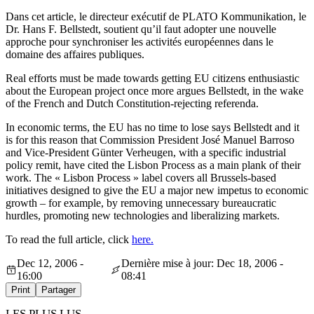
Dans cet article, le directeur exécutif de PLATO Kommunikation, le
Dr. Hans F. Bellstedt, soutient qu’il faut adopter une nouvelle
approche pour synchroniser les activités européennes dans le
domaine des affaires publiques.
Real efforts must be made towards getting EU citizens enthusiastic
about the European project once more argues Bellstedt, in the wake
of the French and Dutch Constitution-rejecting referenda.
In economic terms, the EU has no time to lose says Bellstedt and it
is for this reason that Commission President José Manuel Barroso
and Vice-President Günter Verheugen, with a specific industrial
policy remit, have cited the Lisbon Process as a main plank of their
work. The « Lisbon Process » label covers all Brussels-based
initiatives designed to give the EU a major new impetus to economic
growth – for example, by removing unnecessary bureaucratic
hurdles, promoting new technologies and liberalizing markets.
To read the full article, click
here.
Dec 12, 2006 -
Dernière mise à jour: Dec 18, 2006 -
16:00
08:41
Print
Partager
LES PLUS LUS