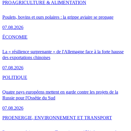
PRO
AGRICULTURE & ALIMENTATION
Poulets, bovins et ours polaires : la grippe aviaire se propage
07.08.2026
ÉCONOMIE
La « résilience surprenante » de l'Allemagne face à la forte hausse
des exportations chinoises
07.08.2026
POLITIQUE
Quatre pays européens mettent en garde contre les projets de la
Russie pour l'Ossétie du Sud
07.08.2026
PRO
ENERGIE, ENVIRONNEMENT ET TRANSPORT