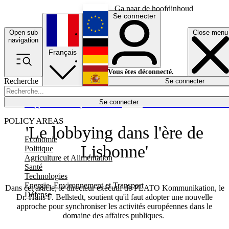
Ga naar de hoofdinhoud
Se connecter
Open sub
Close menu
English
navigation
Français
Deutsch
Vous êtes déconnecté.
Recherche
Se connecter
Español
Lumières éteintes
Se connecter
Rapporteur
Politique
Économie
Newsletters
Evénements
Em
POLICY AREAS
'Le lobbying dans l'ère de
Economie
Lisbonne'
Politique
Agriculture et Alimentation
Santé
Technologies
Energie, Environnement et Transport
Dans cet article, le directeur exécutif de PLATO Kommunikation, le
Défense
Dr. Hans F. Bellstedt, soutient qu'il faut adopter une nouvelle
approche pour synchroniser les activités européennes dans le
domaine des affaires publiques.