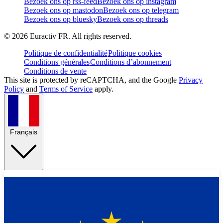
Bezoek ons op rss-feed
Bezoek ons op instagram
Bezoek ons op mastodon
Bezoek ons op telegram
Bezoek ons op bluesky
Bezoek ons op threads
©
2026
Euractiv FR. All rights reserved.
Politique de confidentialité
Politique cookies
Conditions générales
Conditions d’abonnement
Conditions de vente
This site is protected by reCAPTCHA, and the Google
Privacy
Policy
and
Terms of Service
apply.
Français