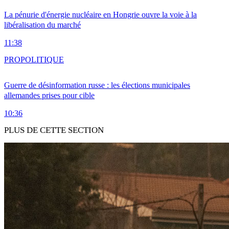
La pénurie d'énergie nucléaire en Hongrie ouvre la voie à la
libéralisation du marché
11:38
PRO
POLITIQUE
Guerre de désinformation russe : les élections municipales
allemandes prises pour cible
10:36
PLUS DE CETTE SECTION