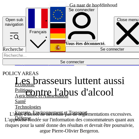
Ga naar de hoofdinhoud
Se connecter
Open sub
Close menu
English
navigation
Français
Deutsch
Vous êtes déconnecté.
Recherche
Se connecter
Español
Lumières éteintes
Se connecter
Rapporteur
Politique
Économie
Newsletters
Evénements
Em
POLICY AREAS
Les brasseurs luttent aussi
Economie
contre l'abus d'alcool
Politique
Agriculture et Alimentation
Santé
Technologies
Energie, Environnement et Transport
L'abus d'alcool ne nécessite pas de réglementations excessives.
Défense
L'approche fondée sur l'information des consommateurs quant aux
risques pour la santé donne des résultats et devrait être poursuivie,
argue Pierre-Olivier Bergeron.